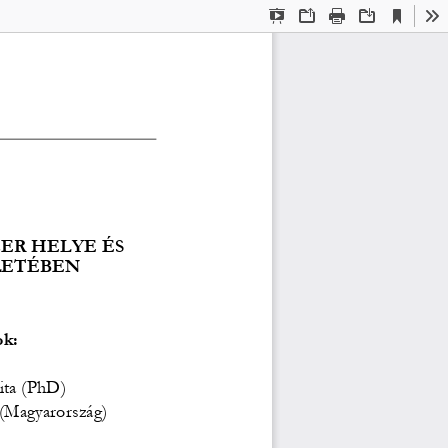
Current
Presentation
Open
Print
Download
To
View
Mode
  
ER HELYE ÉS 
LETÉBEN 
k: 
ita (PhD) 
(Magyarország) 