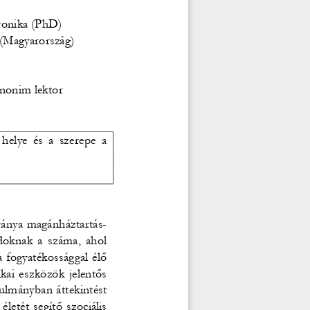
onika (PhD) 
(Magyarország) 
anonim lektor 
 helye és a szerepe a 
aránya magánháztartás-
ádoknak a száma, ahol 
 fogyatékossággal élő 
kai eszközök jelentős 
nulmányban áttekintést 
etét segítő szociális 