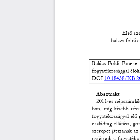
Első sz
balazs.foldi
Balázs-Földi Emese (
fogyatékossággal élők 
DOI
10.18458/KB.20
   Absztrakt 
   2011-es népszámlá
ban, míg kisebb rész
fogyatékossággal élő 
családtag ellátása, g
szerepet játszanak az
nyújtunk a fogyatéko