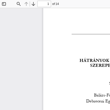
of 14
Toggle
Find
Previous
Next
Sidebar
HÁTRÁNYOK 
SZEREPE
Balázs-F
Debreceni Eg