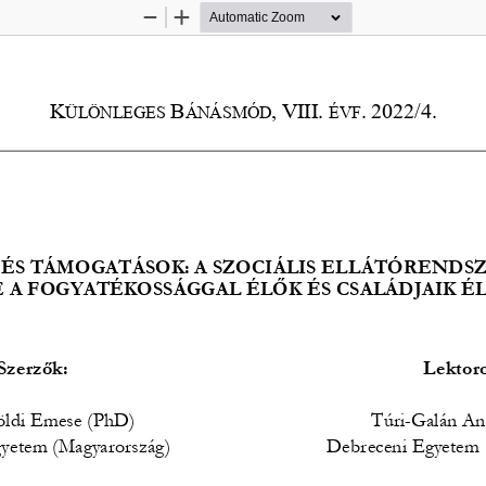
Zoom
Zoom
Out
In
K
B
,
VIII.
.
2022/4.    
ÜLÖNLEGES 
ÁNÁSMÓD
 ÉVF
ÉS TÁMOGATÁSOK: A SZOCIÁLIS ELLÁTÓRENDSZ
 A FOGYATÉKOSSÁGGAL ÉLŐK ÉS CSALÁDJAIK É
Szerzők: 
Lektoro
öldi Emese (PhD) 
Túri-Galán An
yetem (Magyarország) 
Debreceni Egyetem 