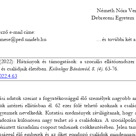
Németh Nóra Ver
Debreceni Egyetem 
erző e-mail címe:
.emese@ped.unideb.hu 
...és további két 
2022): Hátrányok és támogatások: a szociális ellátórendszer
és családjaik életében. 
Különleges Bánásmód, 8. (4). 
63-76.  
22.4.63
lási adatok szerint a fogyatékossággal élő személyek nagyobb 
ük intézeti ellátásban él. 62 ezer fölé tehető azoknak a csal
gyermek nevelkedik. Kutatási eredmények rávilágítanak, hogy a
ondozása különösen nagy terhet ró a családokra. A szociálpoliti
 érintett társadalmi csoport terheinek csökkentésében. Jelen ta
ssággal élő emberek és az őket gondozó családok mindennapi él