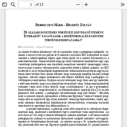
of 13
Toggle
Find
Zoom
Zoom
To
Sidebar
Out
In
D
M
–
H
Z
EBRECZENI 
ÁRK 
EGEDŰS 
OLTÁN
20.
 SZÁZADI EGYETEMES TÖRTÉNETI SZÖVEGGYŰJTEMÉNY
I
NTERAKTÍV TANANYAGOK A KÖZÉPISKOLAI ÉS EGYETEMI 

TÖRTÉNELEMOKTATÁSBAN
H
,
ELYZETKÉP
 CÉLKITŰZÉSEK
Az elmúlt években általánossá vált az a gondolat, hogy a pedagógus hallgatók, va-
lamint a hosszú évek óta pályán lévő tanárok a korszerű IKT eszközöket és mód-
szereket a lehetőségekhez képest igen ritkán építik be a tanítási folyamatba és a 
mikrotanításokba. Sokan közülük még egy előre bejelentett munkaközösségi vagy 
vezetőségi óralátogatásra sem készültek semmilyen interaktív tananyaggal, elmu-
lasztva ezzel a tanóra változatosabbá, színesebbé tételét a diákok számára. Az IKT 
eszközök és az új technológiák megtanulására, felhasználására gyakran nagyon ne-
hezen lehet rávenni őket, annak ellenére, hogy manapság rengeteg hasonló jellegű 
ingyenes, sokszor magas kreditpontot adó képzés található meg a pedagógus to-
vábbképzési rendszerben. Gyakran arra hivatkoznak, hogy őket sem így tanították, 
s ettől nem érezték, hogy rossz képzésben részesültek volna. Sokan nem hajlandóak 
tudomást venni arról a kész tényről, hogy a körülmények – és így a gyermekek, 
fiatal felnőttek is – megváltoztak és „az átalakulásokhoz, amelyek elé a Z és az alfa 
1
generáció állít minket, a pedagógus társadalomnak meg kell felelni.”
 Részben 
ezek a szomorú tények, ugyanakkor a Debreceni Egyetem Venture Catapult prog-
ramja adta az inspirációt egy olyan interaktív tananyag fejlesztéséhez, amely egy-
aránt  alkalmas  középiskolai  foglalkozások  lebonyolítására,  e-learning  kurzusok 
teljesítésére és egyetemi órai felhasználásra is. 
A projekt indulásakor, a pályázat során több irányelvet és célkitűzést fogal-
maztunk meg, amelyeket a kezdetektől fogva szerettünk volna megvalósítani. Az 
első ilyen az volt, hogy a tanártovábbképzés számára ajánlható, a bevonásra kerülő 
pedagógusok szakmai és módszertani fejlesztését szolgáló interaktív szöveggyűj-
teményt és feladatbankot készítsünk. Az oktatási anyag a 20. századra korlátozó-
dik, amelynek több oka van. Egyrészt mindkét junior kutatónak 20. századi kutatási 