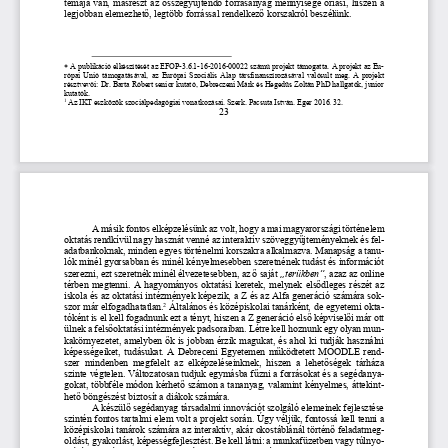
témája van, másrészt az összegyűjtendő forrásanyag mennyisége óriási, hiszen a 
legjobban elemezhető, legtöbb forrással rendelkező korszakról beszélünk. 

 A publikáció elkészítését az EFOP-3.6.1-16-2016-00022 számú projekt támogatta. A projekt az Eu-
rópai Unió támogatásával, az Európai Szociális Alap társfinanszírozásával valósult meg. A projekt 
résztvevői: Dr. Barta Róbert senior kutató, Debreczeni Márk és Hegedüs Zoltán PhD hallgatók, junior 
kutatók.
1
 Az IKT eszközök szociálpedagógiai vonatkozásai. Szerk. Pacsuta István. Eger 2016. 32.
23 
A másik fontos elképzelésünk az volt, hogy a mai magyarországi történelem 
oktatás rendkívül nagy hasznát venné az interaktív szöveggyűjteményeknek és fel-
adatbankoknak, minden egyes történelmi korszakra alkalmazva. Manapság a tanu-
lók minél gyorsabban és minél kényelmesebben szeretnének tudást és információt 
szerezni, ezt szeretnék minél élvezetesebben, az ő saját 
„terükben”
, azaz az online 
térben megtenni. A hagyományos oktatási keretek, melynek elsődleges részét az 
iskola és az oktatási intézmények képezik, a Z és az Alfa generáció számára sok-
2
szor már elfogadhatatlan.
 Általános és középiskolai tanárként, de egyetemi okta-
tóként is el kell fogadnunk ezt a tényt, hiszen a Z generáció első képviselői már ott 
ülnek a felsőoktatási intézmények padsoraiban. Létre kell hoznunk egy olyan mun-
kakörnyezetet, amelyben ők is jobban érzik magukat, és ahol ki tudják használni 
képességeiket, tudásukat. A Debreceni Egyetemen működtetett MOODLE rend-
szer  mindenben  megfelelt  az  elképzeléseinknek,  hiszen  a  lehetőségek  tárháza 
szinte végtelen. Változatosan tudjuk egymásba fűzni a forrásokat és a segédanya-
gokat, többféle módon kérhető számon a tananyag, valamint kényelmes, áttekint-
hető böngészést biztosít a diákok számára.  
A készülő segédanyag társadalmi innovációt szolgáló elemeinek fejlesztése 
szintén fontos tartalmi elem volt a projekt során. Úgy véljük, fontossá kell tenni a 
középiskolai tanárok számára az interaktív, akár okostáblánál történő feladatmeg-
oldást, gyakorlást, képességfejlesztést. Be kell látni: a munkafüzetben vagy túlnyo-