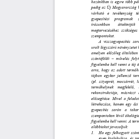
hazánkban  is  egyre  több  pél
pedig az Új Magyarország Vi
várható   e   tevékenység   té
gyepesítési     programok     s
írásunkban        áttekintjük     
megtervezéséhez  szükséges 
szempontokat. 
A  visszagyepesítés  sor
uralt lágyszárú növényzetet 
amelyen  el
ő
z
ő
leg  általában
szántóföldi  –  m
ű
velés  foly
figyelembe kell venni a táj ö
arra,  hogy  az  adott  term
ő
h
tájban  egykor  jellemz
ő
  ter
(pl.  sztyeprét,  mocsárrét,  lá
term
ő
helynek    megfelel
ő
,   
rekonstrukciója,   másrészt   a
el
ő
segítése.  Mivel  a  feladat
létrehozása,  hanem  egy  
ő
si
gyepesítés   során   a   taka
szempontokon kívül ökológia
figyelembe kell venni. A term
alábbiakat javasoljuk: 
1.     Ha  egy  felhagyott  szá
gyep  kialakulása,  és  