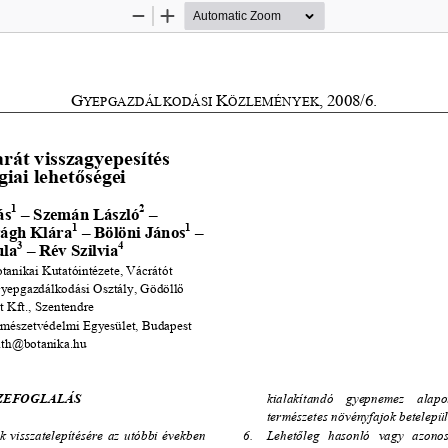
Zoom
Zoom
Out
In
G
K
,
2008/6. 
YEPGAZDÁLKODÁSI 
ÖZLEMÉNYEK
rát visszagyepesítés 
giai lehet
ő
ségei 
1
2
ás
 – Szemán László
 –  
1
1
rágh Klára
 – Bölöni János
 – 
3
4 
ula
 – Rév Szilvia
anikai Kutatóintézete, Vácrátót 
yepgazdálkodási Osztály, Gödöll
ő
 Kft., Szentendre 
mészetvédelmi Egyesület, Budapest 
ath@botanika.hu 
ZEFOGLALÁS 
kialakítandó    gyepnemez    ala
pot
természetes növényfajok betelepül
6.    Lehet
ő
leg   hasonló   vagy   azonos 
  visszatelepítésére  az  utóbbi  években  