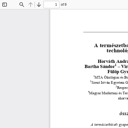
of 9
Toggle
Find
Previous
Next
Sidebar
A természetba
technoló
Horváth Andr
1
Bartha Sándor
 – Vi
Fülöp Gy
1
MTA Ökológiai és Bot
2
Szent István Egyetem G
3
Respect
4
Magyar Madártani és Ter
ahorv
ÖSS
A  természetközeli  gyepek