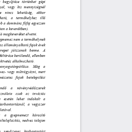
   begy
ű
jtése   történhet   gépi   
sal,  vagy  kis  mennyiségnél  
e    nincs    lehet
ő
ség,    akkor    
ató,   a   term
ő
helyhez   ill
ő
bb a domináns f
ű
faj egyezzen 
an a keverékben). 
ló magkeveréket elvetni. 
yepnemez nem a term
ő
helynek 
os állományalkotó fajok évek 
erepet   játszanak   benne.   A   
 feltörése kerülend
ő
, ellenben 
ektvetés alkalmazható. 
ápanyagutánpótlása.    Még    a    
rves-  vagy  m
ű
trágyázni,  mert  
mészetes   fajok   betelepülési   
end
ő
    a    növényvéd
ő
szerek 
nálata   csak   az   inváziós   
   esetén   lehet   indokolt   a   
karbantartásnál,  a  vegyszer  
latával. 
és    a    gyepnemezt    károsító    
 altalajlazítá
s,  nedves  talajon  
e   rendszeres   karbantartást   