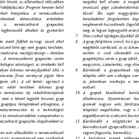
dát  látunk,  az  elkövetkez
ő
  id
ő
szakban 
magokat   kell   elvetni.   A   magok
dékfejlesztési Program keretén belül 
aratással,  gépi  szénabetakarítás
kézzel.    Ha    saját    maggy
ű
jtésr
rbeli   kiterjedése.   A   természetbarát   
ikerének     el
ő
mozdítása     érdekében     
kereskedelmi   forgalomban   kaph
   a        természetbarát        gyepesítés        
magkeverék használandó (legalá
 legfon
tosabb  elméleti  és  gyakorlati  
meg, és legyen legnagyobb arányb
7.    Nem szabad tájidegen fajok
ból ál
án  ével
ő
 f
ű
félék  és/vagy  sások  által  
8.    A gyep felújításra szorul,
 ha a g
hozunk létre egy nem gyepes területen, 
megfelel
ő
 szerkezet
ű
, és az 
ő
shon
  rendszeres  mez
ő
gazdasági  –  dönt
ő
en 
múltán   is   csak   alárendelt   sz
t.  A  természetbarát  gyepesítés  során  
gyepfelújítás során a gyep 
újbóli
kológiai adottságait, és törekedni kell 
magszórás, szénaterítés, vagy
 dir
elyen 
ő
shonos  növényfajokból  álló,  a  
9.    Kerülend
ő
    a    gyepesítések    t
mészetes  füves  növényzet  jöjjön  létre    
telepítés  el
ő
tt  sem  szükséges  sze
prét,  stb.).  A  cél  kett
ő
s:  egyrészt  a  
az   jelent
ő
sen   ronthatja   a   ter
esélyeit. 
 az    adott    területen    
ő
shonos    gyep    
   te
rmészetes   táj   rehabilitációjának   
10.    A    gyepek    kezelésénél    kerül
  nem  a  lehet
ő
  legjobb  hozamú  gyep  
alkalmazása.   Gyomirtószer   hasz
gyomok   nagyon   er
ő
s   fert
ő
zése
  gyeptípus  létrejöttének  el
ő
segítése,  a  
rmánytermesztési   és   a   technológiai   
telepítést  megel
ő
z
ő
en,  vagy  a  
i és te
rmészetvédelmi szempontokat is 
engedélyezett és szakszer
ű
 haszná
észetbarát gyepesítés alapelveiként az 
11.  Kerülend
ő
k    a    talajfelszínt    
beavatkozások  (gyepszell
ő
ztetés, 
ntón  már  elkezd
ő
dött  a  természetközeli  
végzett fogasolás, boronálás). 
inváziós  gyomnövények  nem  uralkodtak  
12.   A   kialakított   gyepek   többnyir