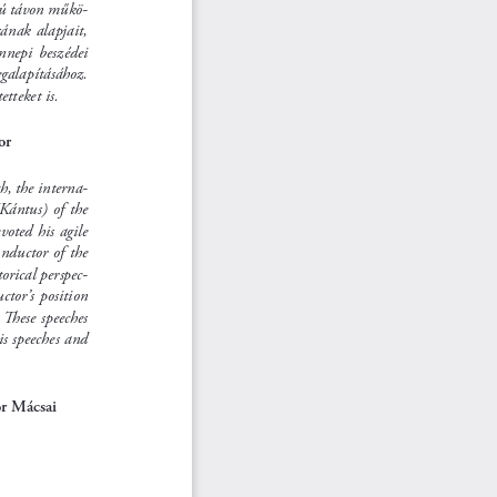
szú távon műkö
-
ának alapjait, 
nnepi  beszédei  
egalapításához. 
tteket is.
or
h, the interna
-
Kántus)  of  the  
oted his agile 
nductor of the 
orical perspec
-
ctor’s  position  
These speeches 
is speeches and 
r Mácsai 