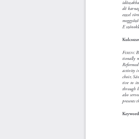
időszakba
dő karnag
ezzel  tör
meggyőző 
E szónokla
Kulcsszav
F
 B
erenc
tionally  r
Reformed 
activity 
choir, Sán
tive  to  i
through h
also serve
presents t
Keywords