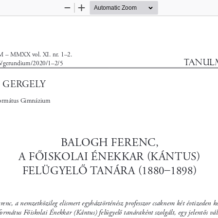
Zoom
Zoom
Out
In
M
 – MMXX vol. XI. nr. 1–2.
TANUL
/gerundium/2020/1–2/5
 GERGELY
formátus Gimnázium
BALOGH FERENC, 
A FŐISKOLAI ÉNEKKAR (KÁNTUS) 
FELÜGYELŐ TANÁRA (1880–1898)
renc, a nemzetközileg elismert egyháztörténész professzor csaknem két évtizeden k
formátus Főiskolai Énekkar (Kántus) felügyelő tanáraként szolgált, egy jelentős vá