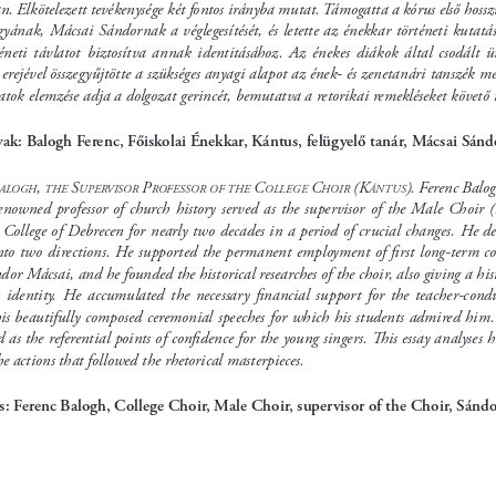
n. Elkötelezett tevékenysége két fontos irányba mutat. Támogatta a kórus első hos
yának, Mácsai Sándornak a véglegesítését, és letette az énekkar történeti kutatás
téneti  távlatot  biztosítva  annak  identitásához.  Az  énekes  diákok  által  csodált  ü
erejével összegyűjtötte a szükséges anyagi alapot az ének- és zenetanári tanszék m
tok elemzése adja a dolgozat gerincét, bemutatva a retorikai remekléseket követő te
ak: Balogh Ferenc, Főiskolai Énekkar, Kántus, felügyelő tanár, Mácsai Sánd
, 
 S
 p
 c
 c
 (K
)
. Ferenc Balog
alogh
the
uperviSor
roFeSSor
oF
the
ollege
hoir
ántuS
enowned  professor  of  church  history  served  as  the  supervisor  of  the  Male  Choir  (
College of Debrecen for nearly two decades in a period of crucial changes. He dev
into two directions. He supported the permanent employment of first long-term co
dor Mácsai, and he founded the historical researches of the choir, also giving a hist
ts  identity.  He  accumulated  the  necessary  financial  support  for  the  teacher-condu
is beautifully composed ceremonial speeches for which his students admired him. 
d as the referential points of confidence for the young singers. This essay analyses h
he actions that followed the rhetorical masterpieces.
: Ferenc Balogh, College Choir, Male Choir, supervisor of the Choir, Sándo