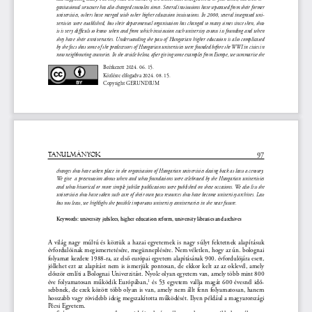
ganisational structure has also changed countless times. Several institutions have separated from their former 
universities, others have merged with other higher education institutions. In 2000, several integrated uni-
versities were established, but their departmental organisation has changed so many times since then, that 
it is very difficult to know when and from which institution each university counts its founding and when 
they have their anniversaries. Understanding the past of Hungarian higher education is also complicated 
by the fact that some of the predecessors of Hungarian universities were founded before the WWI in cities in 
now neighbouring countries.
 In the article below, after giving some examples from Europe, we summarise the 
Beérkezett 2024. 06. 15.
Közlésre elfogadva 2024. 08. 15.
Copyright GERUNDIUM
97
TANULMÁNYOK
changes that have taken place in the organisation of Hungarian universities dating back at least a century. 
We give 
 a presentation about when and what foundations were celebrated by the Hungarian universities 
and what historical or more simple jubilee publications were published on these occasions. 
We also list the 
universities that have taken such care of their own past resources that have become university archives. Last 
but not least, we highlight the possible important university anniversaries in the near future.
Keywords: university jubilees, higher education reform, university libraries and archives
A világ nagy múltú és köztük a hazai egyetemek is nagy súlyt fektetnek alapításuk 
évfordulóinak megismertetésére, megünneplésére. Nem véletlen, hogy az ún. bolognai 
folyamat kezdete 1988-ra, az első európai egyetem alapításának 900. évfordulójára esett, 
jóllehet ezt az alapítást nem is ismerjük pontosan, de ekkor kelt az az oklevél, amely 
először említi a Bolognai Univerzitást. Nyolc olyan egyetem van, amely több mint 800 
éve folyamatosan működik Európában,
 és 53 egyetem vallja magát 600 évesnél idő-
1
sebbnek, de ezek között több olyan is van, amely nem állt fenn folyamatosan, hanem 
hosszabb vagy rövidebb ideig megszakította működését. Ilyen például a magyarországi 
Pécsi Egyetem.