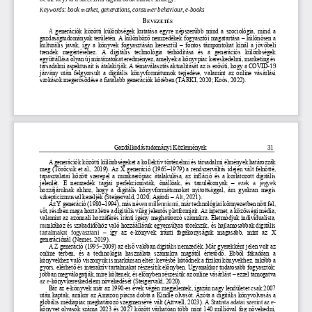
Keywords
: 
book market, generations, consumer behavio
u
r, e
-
books
B
EVEZETÉS
A
generációk  közötti  különbségek  kutatása  egyre  népszerűbb  mind  a  szociológia,  mind  a 
gazdaságtudományok területén. A különböző nemzedékek fogyasztói magatartása 
–
különösen a 
kulturális  javak,  így  a  könyvek  fogyasztásán  keresztül 
–
fontos  támpontokat  kínál
a  jövőbeli 
trendek  megértéséhez.  A  digitális  technológia  térhódítása  és  a  generációs  különbségek 
együttállása olyan új mintázatokat eredményez, amelyek a könyvpiac kereskedelmi, marketing és 
társadalmi aspektusait is átalakítják. A témaválasztás aktualitá
sát az is erősíti, hogy a COVID
-
19 
járvány  után  felgyorsult  a  digitális  könyvformátumok  terjedése,  valamint  az  online  vásárlási 
szokások megerősödése a fiatalabb generációk körében (TÁRKI, 2020; Koós, 2022).
Gazdálkodástudományi Közlemények
31
A generációk közötti különbségeket a kollektív t
örténelmi és társadalmi élmények határozzák 
meg (Törőcsik et al., 2019). Az X generáció (1965
–
1979) a rendszerváltás idején vált felnőtté, 
tapasztalatai  között szerepel  a  munkaerőpiac  átalakulása,  az  infláció  és a  korlátozott digitális 
jelenlét.  E  nemzedék
tagjai  perfekcionisták,  önállóak,  és  tanulékonyak 
–
ezek   a   jegyek 
hozzájárulnak  ahhoz,  hogy  a  digitális  könyvformátumokat  nyitottsággal,  ám  gyakran  mégis 
szkepticizmussal kezeljék (Steigervald, 2020; Agárdi 
–
Alt, 2021).
Az Y generáció (1980
–
1994), más né
ven 
m
illenni
umi
, már technológiai környezetben nőtt fel, 
sőt, részben maga hozta létre a digitális világ jelentős platformjait. Az internet, a közösségi média, 
valamint az azonnali hozzáférés iránti igény meghatározó számukra. Életmódjuk individualista, 
mu
nkához és szabadidőhöz való hozzáállásuk egyensúlyra törekszik, és hajlamosabbak digitális 
tartalmakat   fogyasztani 
–
így  az  e
-
könyvek  iránti  fogékonyságuk  magasabb,  mint  az  X 
generációnál (Nemes, 2019).
A Z generáció (1995
–
2009) az első valóban digitális n
emzedék. Már gyerekként jelen volt az 
online  térben,  és  a  technológia  használata  számukra  magától  értetődő.  Ebből  fakadóan  a 
könyvekhez való viszonyuk is markánsan eltér: kevésbé kötődnek a fizikai könyvekhez, inkább a 
gyors, elérhető és interaktív tartalm
akat részesítik előnyben. Ugyanakkor tudatosabb fogyasztók: 
jobban megválogatják, mire költenek, és előnyben részesítik az online vásárlást 
–
ezzel támogatva 
az e
-
könyvkereskedelem növekedését (Steigervald, 2020).
Bár az e
-
könyvek már az 1990
-
es évek végén megjelentek, igazán nagy lendületet csak 2007 
után kaptak, amikor az Amazon piacra dobta a Kindle olvasót. Azóta a digitális könyvolvasás a 
globális médiapiac meghatározó szegmensévé vált (Attwell, 2023). A Statis
ta adatai szerint az e
-
könyvet olvasók száma 2023 és 2027 között várhatóan több mint 140 millióval fog növekedni, 