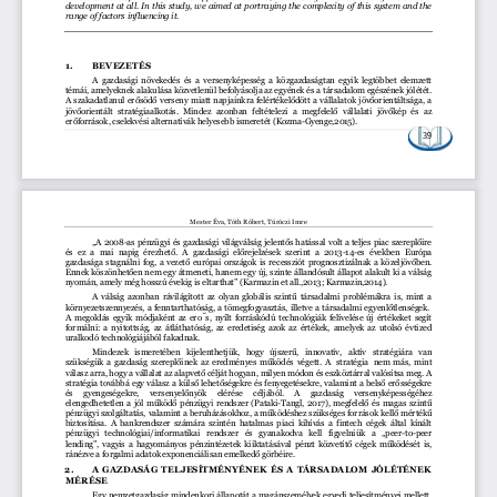
development  at 
all.  In  this  study,  we  aimed  at  portraying  the  complexity  of  this  system  and  the 
range of factors influencing it.
1.
BEVEZETÉS
A  gazdasági  növekedés  és  a  versenyképesség  a  közgazdaságtan  egyik  legtöbbet  elemzett 
témái, amelyeknek alakulása közvetlenül befo
lyásolja az egyének és a társadalom egészének jólétét. 
A 
szakadatlanul erősödő verseny miatt napjainkra felértékelődött a vállalatok jövőorientáltsága, a 
jövőorientált  stratégiaalkotás.  Mindez  azonban  feltételezi  a  megfelelő  vállalati  jövőkép  és  az 
erőforrások, cselekvési alternatívák helyesebb ismeretét (Kozma
-
Gyenge,2015). 
39
Mester Éva, Tóth Róbert, Túróczi Imre
„A 2008
-
as pénzügyi és gazdasági világválság jelentős hatással volt a teljes piac szereplőire 
és  ez  a  mai  napig  érezhető.  A  gazdasági  előrejelzések  szerint  a  2013
-
14
-
es  években  Európa 
gazdasága stagnálni fog, a vezető európai országok is rec
essziót prognosztizálnak a közeljövőben. 
Ennek köszönhetően nem egy átmeneti, hanem egy új, szinte állandósult állapot alakult ki a válság 
nyomán, amely még hosszú évekig is eltarthat” (Karmazin et all.,2013; Karmazin,2014). 
A  válság  azonban  rávilágított 
az olyan globális szintű társadalmi problémákra is, mint a 
környezetszennyezés, a fenntarthatóság, a tömegfogyasztás, illetve a társadalmi egyenlőtlenségek.
A  megoldás  egyik  módjaként  az  er
ő
s,  nyílt  forráskódú  technológiák  felívelése  új  értékeket  segít 
f
ormálni:  a  nyitottság,  az  átláthatóság,  az  eredetiség  azok  az  értékek,  amelyek  az  utolsó  évtized 
uralkodó technológiájából fakadnak.
Mindezek  ismeretében  kijelenthetjük,  hogy  újszerű,  innovatív,  aktív  stratégiára  van 
szükségük a gazdaság szereplőinek az er
edményes működés végett. A
stratégia
nem  más,  mint 
válasz arra, hogy a vállalat az alapvető célját hogyan, milyen módon és eszköztárral valósítsa meg. A 
stratégia továbbá egy válasz a külső lehetőségekre és fenyegetésekre, valamint a belső erősségekre 
és
gyengeségekre,  versenyelőnyök  elérése  céljából.  A  gazdaság  versenyképességéhez 
elengedhetetlen a jól működő pénzügyi rendszer (Pataki
-
Tangl, 2017), megfelelő és magas szintű 
pénzügyi szolgáltatás, valamint a beruházásokhoz, a működéshez szükséges források
kellő mértékű 
biztosítása.  A  bankrendszer  számára  szintén  hatalmas  piaci  kihívás  a  fintech  cégek  által  kínált 
pénzügyi  technológiai/informatikai  rendszer  és  gyanakodva  kell  figyelniük  a  „peer
-
to
-
peer 
lending”, vagyis a hagyományos pénzintézetek kiiktatásá
val pénzt közvetítő cégek működését is, 
ránézve a forgalmi adatok exponenciálisan emelkedő görbéire.
2.
A  GAZDASÁG  TELJESÍTMÉNYÉNEK  ÉS  A  TÁRSADALOM  JÓLÉTÉNEK 
MÉRÉSE
Egy nemzetgazdaság mindenkori állapotát a magánszemélyek egyedi teljesítményei mellett, 