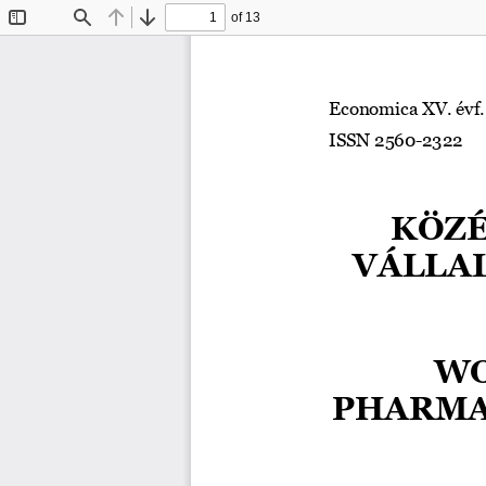
of 13
Toggle
Find
Previous
Next
Sidebar
Economica XV. évf.,
ISSN 2560
-
2322
KÖZ
VÁLLA
WO
PHARMA