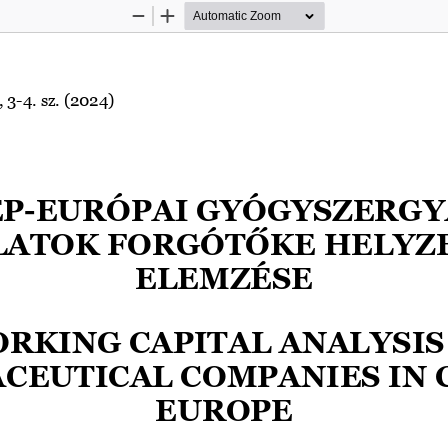
Zoom
Zoom
Out
In
 
3
-
4
. sz. (2024) 
ÉP
-
EURÓPAI GYÓGYS
ZERGY
LATOK 
FORGÓTŐKE HELYZ
ELEMZÉSE
RKING CAPITAL 
ANALYSIS 
CEUTICAL COMPA
NIES IN
EUROPE