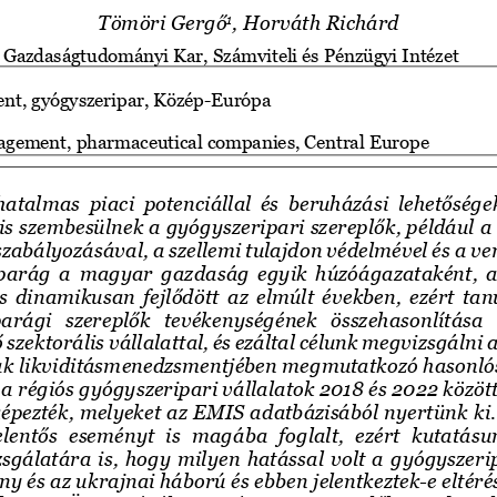
T
ömöri Gergő
, H
orváth Richárd
1
 Gazdaságtudományi Kar, 
Szá
mviteli és
Pénzü
gyi 
Intézet
ent
, 
gyógyszeripar, Közép
-
Európa
agement, pharmaceutical companies, Central
Europe
atalmas piaci potenciállal és beruházási lehetőségek
 is szembesülnek a gyógyszeripa
ri szereplők, például a 
zabályozásával, a szellemi tulajdon védelmével és a ve
parág 
a  magyar  gazd
a
ság egyik húzóágazataként, a
és dinamikusan fejlőd
ött az elmúlt években
,  e
zért 
tan
arági  szereplők  tevékenységének  összehasonlítása
 szektorális vállalat
tal
,
és ezáltal 
célunk megvizsgálni
a
k 
likviditásmenedzsmentjében megmutatkozó 
hasonlós
 a 
régiós 
gyógyszeripari vállalatok 
2018 és 2022 között
épezték, melyeket 
az EMIS adatbázisából nyert
ünk
ki
elentős  eseményt  is  magába  foglal
t,  ezért 
kutatásun
sgálatára is
, hogy milyen hatással volt a gyógyszerip
ny és az ukrajnai háború
és ebben jelentkeztek
-
e eltéré