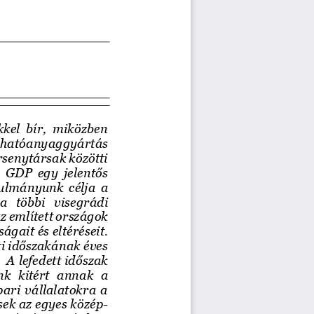
kel bír, miközben 
hatóanyaggyártás
rsenytársak közötti 
 GDP egy jelentős 
ulmányunk célja a 
a  többi  visegrádi 
z említett országok 
ágait és eltéréseit. 
i időszakának éves 
.  A lefedett időszak 
k  kitért  annak  a 
ari vállalatokra a 
sek az eg
yes kö
zép
-