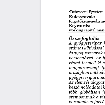
Debreceni Egyetem,
1
Kulcsszavak:
forgótőkemenedzsm
Keywords:
working capital man
Összefoglalás
A gyógyszeripar h
számos kihívással
és gyógyszerárak s
versengéssel. A
z i
részét termeli ki 
magyarországi  ip
ország
ban m
űködő
gyógyszeripar
ai
na
Az elemzés alapját
beszámolóadatai k
több 
globálisan  j
szempontnak a viz
koronavírus
-
járvá