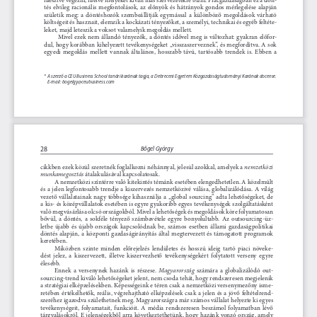
tés  elvileg  racionális  megfontolások,  az  előnyök  és  hátrányok  gondos  mérlegelése  alapján 
születik  meg:  a  döntéshozók  szembeállítják  egymással  a  különböző  megoldások  várható 
költségeit és hasznait, elemzik a kockázati tényezőket, a személyi, technikai és egyéb feltéte
-
leket, majd leteszik a voksot valamelyik megoldás mellett.
Mivel  ezek  nem  állandó  tényezők,  a  döntés  idővel  meg  is  változhat:  gyakran  előfor
-
dul, hogy korábban kihelyezett tevékenységeket „visszaszerveznek”, és megfordítva. A sok 
egyedi  megoldás  mellett  vannak  általános,  hosszabb  távú,  tartósabb  trendek  is.  Ebben  a 
*    A szerző a CEU Business School tanári karának tagja, a Debreceni Egyetem Közgazdaságtudományi Karának docense. 
E-mail: bogelgy@ceubusiness.com
28
Bőgel György
nemzetközi 
cikkben ezek közül szeretnék foglalkozni néhánnyal, jelesül azokkal, amelyek a 
munkamegosztás
 átalakulásával kapcsolatosak.
A nemzetközi színtérre való kitekintés témánk esetében elengedhetetlen. A közelmúlt 
és a jelen legfontosabb trendje a kiszervezés nemzetközivé válása, globalizálódása. A világ 
vezető  vállalatainak  nagy  többsége  kihasználja  a  „global  sourcing”  adta  lehetőségeket,  de 
a kis- és középvállalatok esetében is egyre gyakoribb egyes tevékenységek szolgáltatásként 
való megvásárlása olcsó országokból. Mivel a lehetőségek és megoldások köre folyamatosan 
bővül,  a  döntés,  a  sokféle  tényező  számbavétele  egyre  bonyolultabb.  Az  outsourcing-üz
-
letbe  újabb  és  újabb  országok  kapcsolódnak  be,  számos  esetben  állami  gazdaságpolitikai 
döntés  alapján,  a  központi  gazdaságirányítás  által  megtervezett  és  támogatott  programok 
keretében.
Miközben  szinte  minden  előrejelzés  lendületes  és  hosszú  ideig  tartó  piaci  növeke
-
dést  jelez,  a  kiszervezett,  illetve  kiszervezhető  tevékenységekért  folytatott  verseny  egyre 
élesebb.
Magyarország
Ennek  a  versenynek  hazánk  is  részese. 
  számára  a  globalizálódó  out
-
sourcing-trend kiváló lehetőségeket jelent, nem csoda tehát, hogy rendszeresen megjelenik 
a stratégiai elképzelésekben. Képességeink e téren csak a nemzetközi versenymezőny isme
-
retében értékelhetők, reális, végrehajtható elképzelések csak a jelen és a jövő feltételrend
-
szeréhez igazodva születhetnek meg. Magyarországra már számos vállalat helyezte ki egyes 
tevékenységeit,  folyamatait,  funkcióit.  A  média  rendszeresen  beszámol  folyamatban  lévő 
tárgyalásokról. E jelenségekből arra következtethetünk, hogy hazánk vonzó ország, amely 