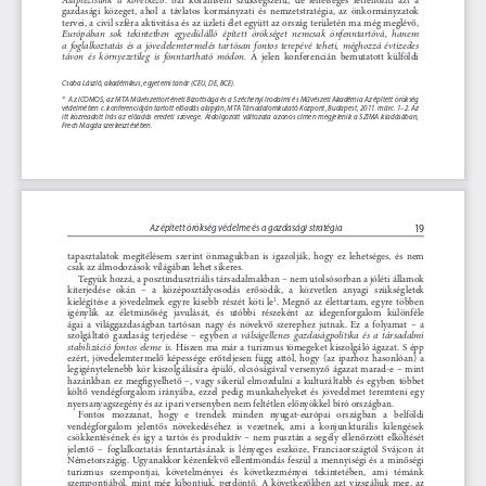
gazdasági közeget, ahol a távlatos kormányzati és nemzetstratégia, az önkormányzatok 
tervei, a civil szféra aktivitása és az üzleti élet együtt az ország területén ma még meglévő, 
Európában sok tekintetben egyedülálló épített örökséget nemcsak önfenntartóvá, hanem 
a foglalkoztatás és a jövedelemtermelés tartósan fontos terepévé teheti, méghozzá évtizedes 
távon és környezetileg is fönntartható módon.
 A jelen konferencián bemutatott külföldi 
Csaba László, akadémikus, egyetemi tanár (CEU, DE, BCE).
* 
Az ICOMOS, az MTA Művészettörténeti Bizottsága és a Széchenyi Irodalmi és Művészeti Akadémia Az épített örökség 
védelmében c. konferenciáján tartott előadás alapján, MTA Társadalomkutató Központ, Budapest, 2011. márc. 1–2. Az 
itt közreadott írás az előadás eredeti szövege. Átdolgozott változata azonos címen megjelenik a SZIMA kiadásában, 
Frech Magda szerkesztésében.
19
Az épített örökség védelme és a gazdasági stratégia
tapasztalatok megítélésem szerint önmagukban is igazolják, hogy ez lehetséges, és nem 
csak az álmodozások világában lehet sikeres.                                           
Tegyük hozzá, a posztindusztriális társadalmakban – nem utolsósorban a jóléti államok 
kiterjedése okán – a középosztályosodás erősödik, a közvetlen anyagi szükségletek 
. Megnő az élettartam, egyre többen 
kielégítése a jövedelmek egyre kisebb részét köti le
1
igénylik az életminőség javulását, és utóbbi részeként az idegenforgalom különféle 
ágai a világgazdaságban tartósan nagy és növekvő szerephez jutnak. Ez a folyamat – a 
a válságellenes gazdaságpolitika és a társadalmi 
szolgáltató gazdaság terjedése – egyben 
stabilizáció fontos eleme is.
 Hiszen ma már a turizmus tömegeket kiszolgáló ágazat. S épp 
ezért, jövedelemtermelő képessége erőteljesen függ attól, hogy (az iparhoz hasonlóan) a 
legigénytelenebb kör kiszolgálására épülő, olcsóságával versenyző ágazat marad-e – mint 
hazánkban ez megfigyelhető –, vagy sikerül elmozdulni a kulturáltabb és egyben többet 
költő vendégforgalom irányába, ezzel pedig munkahelyeket és jövedelmet teremteni egy 
nyersanyagszegény és az ipari versenyben nem feltétlen előnyökkel bíró országban.
Fontos mozzanat, hogy e trendek minden nyugat-európai országban a belföldi 
vendégforgalom jelentős növekedéséhez is vezetnek, ami a konjunkturális kilengések 
csökkentésének és így a tartós és produktív – nem pusztán a segély ellenőrzött elköltését 
jelentő – foglalkoztatás fenntartásának is lényeges eszköze, Franciaországtól Svájcon át 
Németországig. Ugyanakkor kézenfekvő ellentmondás feszül a mennyiségi és a minőségi 
turizmus szempontjai, követelményei és következményei tekintetében, ami témánk 
szempontjából, mint még kibontjuk, perdöntő. A következőkben azt vizsgáljuk meg, az 