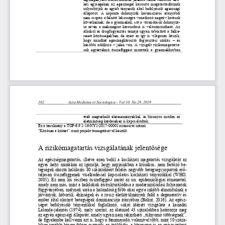
leti  egységeken  a
z
egészséget  károsító  magatartásformák 
súlyosbítják az egyéb tényezők által befolyásolt egészségi 
állapotot.  A  naponta  dohányzók  háromszoros  a
rányából 
nem csupán a felnőtt lakosságra vonatkozó negatív hatások 
következnek, de a gyermekek, sőt a várandósok dohányz
á-
sa révén a méhmagzat károsodása is  valószínűsíthető. Az 
alkohol és drogfogyasztás témája ugyan tabusított a felk
e-
resett közösségekben, 
de azért az így is világosan látszik, 
hogy  mindkét  egészségkárosító  fogyasztási  szokás 
–
és 
későbbi addikció 
–
jelen  van. A vizsgált rizikómagatart
á-
sok  egyértelmű  összefüggést  mutattak  a  gyermekkorban 
102
Acta Medicina et Sociologica 
–
Vol 
10
. 
No.29. 
201
9
átélt megterhelő életeseményekkel, és bizonyos módon az
életminőség kérdéséhez is kapcsolódtak.
Ez a tanulmány a TOP
-
6.9.1
-
16
-
NY1
-
2017
-
00001 azonosító számú
“Közösen a kiútért” című projekt támogatásával készült.
A rizikómagatartás vizsgálatának jelentősége
Az  egészségmagatartás,  illetve  ezen  belül  a 
kockázati  magatartás  vizsgálatát  az 
egyes helyi mintákon az igazolja, hogy napjainkban a krónikus, nem fertőző b
e-
tegségek okozta halálozás 80 százalékáért felelős nagyobb betegségcsoportok er
ő-
teljesen  összefüggenek  viselkedéssel  kapcsolatos  kockázati  ténye
zőkkel  (WHO, 
2005). Ez nem kis részben összefüggést mutat az un. epidemiológiai átmenettel, 
amely nem más, mint a halálokok átstrukturálódása a modernizálódási folyamatok 
függvényében, melynek során a halandóság főbb okai egyre inkább elmozdulnak a 
járvány
ok, háborúk, éhínségek és a rossz életkörülmények felől a degeneratív és 
ember által okozott betegségek dominanciája irányában (Bálint, 2016). Az egés
z-
séget  befolyásoló  tényezőkkel  foglalkozó,  sokat  idézett  vizsgálata  a  kanadai 
Lalonde
-
jelentés (1974), mel
y szerint, az életmód 43 százalékban határozza meg 
az egyén egészségi állapotát, amely ugyan nem tekinthető „túlnyomó többségnek”, 
de figyelembe kell venni azt is, hogy a fennmaradó, valamivel több, mint 50 száz
a-
lékon további három faktor osztozik; az örök
lődés, a környezet és az egészségügyi 