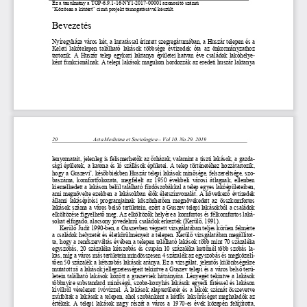
Ez a tanulmány a 
TOP
-
6.9.1
-
16
-
NY1
-
2017
-
00001 azonosító számú
“Közösen a kiútért” című projekt támogatásával készült
.
Bevezetés
Nyíregyháza város két, a kutatással érintett szegregátumában, a Huszár telepen és a 
Keleti  lakótelepen  található  lakások  többsége  évtizedek  óta 
az  önkormányzathoz 
tartozik. A Huszár telep egykori laktanya épületei hatvan éve családok lakóhely
e-
ként funkcionálnak. A telepi lakások magukon hordozzák az eredeti huszár laktanya 
20
Acta Medicina et Sociologica
–
Vol 
10
. 
No.29. 
201
9
lenyomatait, jelenleg is felismerhetők az őrházak, valamint a tiszti lakáso
k, a gazd
a-
sági épületek, a katona és ló szállások épületei. A telep történetéhez hozzátartozik, 

hogy a Guszevi
, későbbiekben Huszár telepi lakások minősége, felszereltsége, sz
o-
baszáma,  komfortfokozata,  megfelelt  az  1950  évekbeli  városi  átlagnak,  ellenben 
kiemelkedett a lakáson belül található fürdőszobákkal a telep egyes lakóépületeiben, 
ami megnövelte ezekben a lakásokban élők életszínvonalát. A következő évtizedek 
állami lakásépítési programjainak köszönhetően  megnövekedett az összkomfortos 
lakások száma
a város belső területein, ezért a Guszev telepi lakásokból a családok 
elköltözése figyelhető meg. Az elköltözők helyére a komfortos és félkomfortos lak
á-
sokat elfogadó, alacsony jövedelmű családok érkeztek (Kerülő, 1991). 
Kerülő Judit 1990
-
ben, a Guszevbe
n végzett vizsgálatában teljes körűen felmérte 
a családok helyzetét és életkörülményeit a telepen. Kerülő vizsgálatában megállíto
t-
ta, hogy a rendszerváltás évében a telepen található lakások több mint 70 százaléka 
egyszobás, 20 százaléka kétszobás és csupá
n 10 százaléka kettőnél több szobás l
a-
kás, míg a város más területein mindösszesen 4 százalék az egyszobás és megközel
í-
tően 50 százalék a kétszobás lakások aránya. Ez a vizsgálat, jelentős különbségekre 
mutatott rá a lakások jellegzetességeit tekintve a Gu
szev telepi és a város belső ter
ü-
letein található lakások között a guszeviek hátrányára. Lényegét tekintve a lakások 
többnyire substandard minőségű, szoba
-
konyhás lakások egyedi fűtéssel és lakáson 
kívülről vételezett ivóvízzel. A lakások alapterületét és 
a lakók számát összevetve 
zsúfoltak a lakások a telepen, ahol szobánként a kétfős laksűrűséget meghaladók az 
értékek. A telepi lakások nagy részét a város a 1970
-
es évek közepén felújította, 