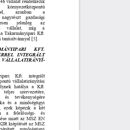
6 vállalat rendelkezik 
        környezetközpontú         
,         azonban         a         
  
nagyrészt    gazdasági    
en       jelenleg       az       
   vállalat,     míg     a     
a  Takarmányipari  Kft.  
[
]
i tanúsítvánnyal
5
. 
ÁNYIPARI       KFT.       
RREL   INTEGRÁLT   
 VÁLLALATIRÁNYÍ-
ri     Kft.     integrált     
ontú  vállalatirányítási  
ynek   hatálya   a   Kft.   
teljes    szervezetére,    
   és     tevékenységére     
ka   és   a   min
ő
ségügyi 
  ezek  képezik  a  két  
   a    felel
ő
sségi-    és    
dése  miatt  az  MSZ  EN  
KIR kiépítését az MSZ 
kiépített    min
ő
ségügyi 