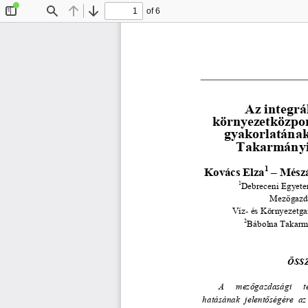
of 6
Toggle
Find
Previous
Next
Sidebar
Az integrá
környezetközpon
gyakorlatának
Takarmányip
1
Kovács Elza
 – Mész
1
Debreceni Egyete
Mez
ő
gazd
Víz- és Környezetga
2
Bábolna Takarmá
ÖSS
A     mez
ő
gazdasági     te
hatásának  jelent
ő
ségére  az