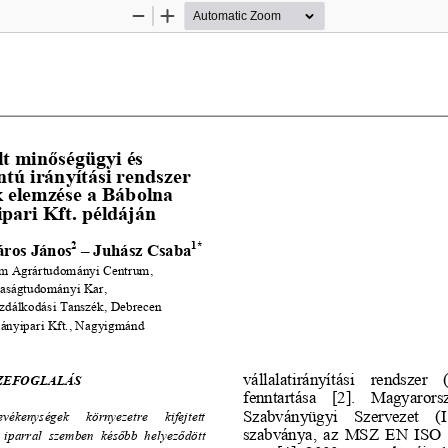
Zoom
Zoom
Out
In
lt min
ő
ségügyi és 
tú irányítási rendszer 
 elemzése a Bábolna 
ari Kft. példáján 
2
1*
áros János
 – Juhász Csaba
m Agrártudományi Centrum, 
aságtudományi Kar, 
zdál
kodási Tanszék, Debrecen 
nyipari Kft., Nagyigmánd 
vállalatirányítási    rendszer    
ZEFOGLALÁS 
[
]
fenntartása 
2
.    Magyarorsz
Szabványügyi    Szervezet    
(I
vékenységek     környezetre     kifejtett     
szabványa,  az  MSZ  EN  ISO  
  iparral  szemben  kés
ő
bb  helyez
ő
dött 