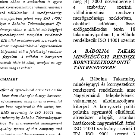
[
]
meg
4
.
2000. novemberéig 14
ban   ebben   a   szektorban   is   egyre   
e         szabvány         szerinti 
nak körn
yezettudatos vállalatirányítási 
vállaltirányítási         rendszerrel
ez
ő
   vállalatokat.   A   mez
ő
gazdasági 
mez
ő
gazdasági    szektorban,  
armányiparban  jelent  meg  ISO  14001  
okokból       adódóan,       összes
elyet  a  Bábolna  Takarmányipari  Kft.  
erd
ő
gazdálkodás     terén     18  
ulmányunkban  e  vállalat  min
ő
ségügyi 
takarmányiparban  1,  a  Báboln
nyezetközpontú   irányítási   rendszerét   
rendelkezik ISO 14001 szerint
 KIR  
által  eredményezett  szervezeti  és  
ndszer  megvalósításával  egyértelm
ű
en 
A       BÁBOLNA       TAKARM
bályozottá  vált  a  felel
ő
sségi  rendszer  
MIN
Ő
SÉGÜGYI   RENDSZE
   fegyelem.   A   vállalat   a   környezeti   
KÖRNYEZETKÖZPONTÚ    
sztését  t
ű
zte  ki  célul,  amelyet  az  egy  
TÁSI RENDSZERE 
resen meg is valósít. 
A     Bábolna     Takarmányipa
SUMMARY 
min
ő
ségügyi  és  környezetközp
rendszerrel   rendelkezik,   amel
effect  
of  agricultural  activities  on  the  
Nagyigmándi    telephelyének    
later  than  that  of  industry;  however,  
valamennyi     alkalmazottjára  
 of companies using an environmental 
kiterjed.   A   környezeti   politi
 been registered in this sector, too. 
politika  egymástól  elkülönül,
r,  EMS  according  to  ISO  14001  was  
alrendszer    alapját,    azonban 
age industry by Bábolna Takarmányipari 
hatáskörök  nagymérték
ű
  átfe
nalyze  the  environmental  management  
ISO 14001 szabvány szerinti 
 quality  system  of  this  company  and  
EN    ISO    9001    szerint    
rganization and the economic issues. As 