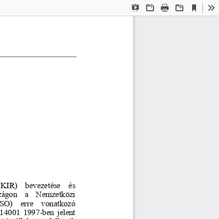
Current
Presentation
Open
Print
Download
To
View
Mode
(KIR)    bevezetése    és    
ágon    a    Nemzetközi    
SO)    erre    vonatkozó    
14001  1997-ben  jelent  