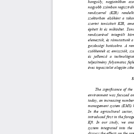
hangsúly,   napjainkban   azon
nagyobb számban regisztrál
rendszerrel   (KIR)   rendelk
szektorban  els
ő
ként  a  tak
szerint  tanúsított  KIR,  am
épített  ki  és  m
ű
ködtet.  Tan
rendszerével   integrált   kör
elemeztük,  és  rámutattunk  a 
gazdasági  hatásokra.  A  re
csökkentek  az  emissziók,  sza
és   jellemz
ő
   a   technológiai
teljesítmény  folyamatos  fejle
éves tapasztalat alapján sike
The  significance  of  the  
environment  was  focused  on  
today, an increasing number
management system (EMS) has
In  the  agricultural  secto
introduced first in the for
Kft.  In  our  study,  we  a
system  integrated  into  the 
discuss the effects on the o