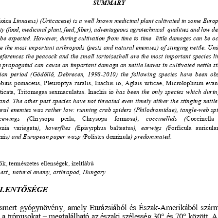
SUMMARY 
ioica
 Linnaeus) (Urticaceae) is a well known medicinal plant 
cultivated in some Europ
ity (food, me
dicinal plant, feed, fiber), 
adventageous agrotechnical 
 qualities and low d
  be  expected.  Ho
wever,  during  cultivation  from  time  to  ti
me    little  damages  can  be  oc
te the most important arthropods (pes
ts and natural enemies) of sti
nging nettle. Un
eferences the 
peacock and the small tortoiseshell are the 
most important species li
me propagated can 
cause an important damage on nettle leaves
 in cultivated nettle 
tion  period  (Gödöll
ő
,  Debrecen,  1998-2010)  the  following
  species  have  been  ob
bius  pomaceus,  Pleuroptya  ruralis,  
Inachis  io,  Aglais  urticae,  Microlophium  eva
icata,  
Tritomegas  sexmaculatus.  Inachis  io
  has  been  the  only  species  which  durin
tand. The other pe
st species have not threated even timely either the stinging nettle
ural enemies was rather low: running 
crab spiders (Philodromidae), t
angle-web spi
cewings    (
Chrysopa    perla,    Chrysopa    formosa
),    coccinellids    (
Coccinella 
nia   variegata
),   hoverflies   (
Episyrphus   balteatus
),   earwigs   (
Forficula   auricula
nis
) and European paper wasp (
Polistes dominula
) predominated. 
ő
k, természetes ellenségek, ízeltlábú 
 pest,, natural enemy, arthropod, Hungary 
ELENT
Ő
SÉGE 
ismert  gyógynövény,  amely  Eurázsiából  és
  Észak-Amerikából  származi
a trópusokat – 
megtalálható az északi szélesség 30° és 70° között. A