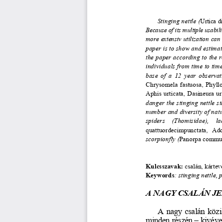
Stinging nettle (
Urtica d
Because of its multiple usabil
more  extensiv  utilization  can
paper is to show and estima
the paper according to the r
individuals from time to ti
base  of  a  12  year  observa
Chrysomela  fastuosa,  Phyllo
Aphis  urticata,  Dasineura  urt
danger the stinging nettle s
number and diversity of nat
spiders    (Thomisidae),    la
quattuordecimpunctata,   Ado
scorpionfly (
Panorpa commu
Kulcsszavak: 
csalán, kártev
Keywords
: stinging nettle,
A NAGY CSALÁN J
A  nagy  csalán  köz
minden részén – kivéve 