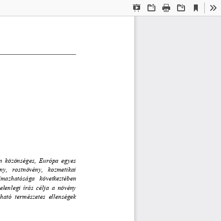
Current
Presentation
Open
Print
Download
To
View
Mode
n  közönséges,  Európa  egyes  
ány
,   rostnövény,   kozmetikai   
almazhatósága   következtében   
jelenlegi  írás  célja  a  növény  
lható  természetes  ellenségek  