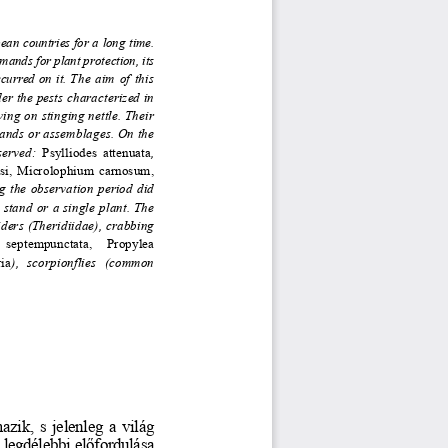
ean countries for a long time. 
emands f
or plant protection, its 
curred  on  it.
  The  aim  of  this  
der the pests cha
racterized in 
ving on stinging
 nettle. Their 
stands or assembla
ges. On the 
served:  
Psylliodes  attenuata
, 
nsi,  Microlophium  car
nosum, 
g  the  observation  period  did  
 stand or a si
ngle plant. The 
ders (Theridiidae),
 crabbing 
   septem
punctata,    Propylea    
ria
),   scorpionflies   (common   
k,  s  jelenleg  a  világ  
 legdélebbi el
ő
fordulása 