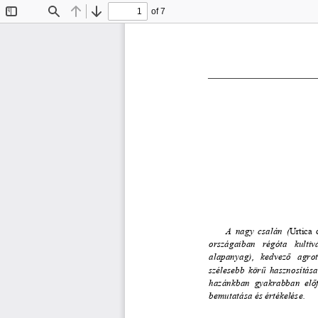
of 7
Toggle
Find
Previous
Next
Sidebar
A  nagy  csalán  (
Urtica  
országaiban   régóta   kultivá
alapanyag),   kedvez
ő
   agro
szélesebb  kör
ű
  hasznosítása
hazánkban  gyakrabban  el
ő
bemutatása és értékelése. 