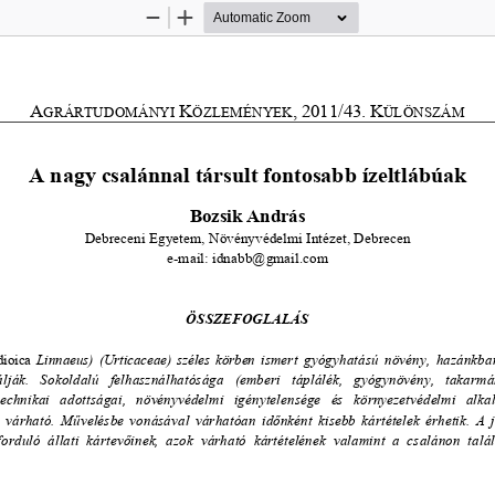
Zoom
Zoom
Out
In
A
K
,
2011/43.
K
GRÁRTUDOMÁNYI 
ÖZLEMÉNYEK
ÜLÖNSZÁM
A nagy csalánnal társult fontosabb ízeltlábúak 
Bozsik András 
Debreceni Egyetem, Növényvédelmi Intézet, Debrecen 
e-mail: idnabb@gmail.com 
ÖSSZEFOGLALÁS 
dioica
  Linnaeus)  (Urticaceae)  széles  körben  ismert  gyógyhatású  növény,  hazánkba
lják.   Sokoldalú   
felhasználhatósága   (emberi   tápl
álék,   gyógynövény,   takarm
technikai   adottságai,   növényvédelmi   igénytelensége
   és   környezetvédelmi   alk
  várható.  M
ű
velésbe  vonásával  várhatóan  id
ő
nként  kisebb  kártételek  érhetik.  
A  
forduló  állati  kártev
ő
inek,  azok  várható  kártételének  valamint  
a  csalánon  talá