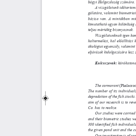
bágyi Halgazdaság számára.
A vizsgálatunk időtartama
gálatára, valamint biometriai 
bázisa van. A mintákban mi
ki mutatható ugyan különbség (P
teljes mértékig bizonyosnak.
Vizsgálatunknak igen kom
haltermelési, hal előállítás
ökológiai egyensúly, valamint 
eljárások kidolgozására lesz s
Kulcsszavak:
kárókatona
The cormorant 
(Phalacroc
The number of its individual
depredation of the fish stocks 
aim of our research is to rev
Co. has to realize.
Our studies were carried 
and their biometric studies we
300 identified fish individual
the given pond unit and the c
Our investigation is of cons