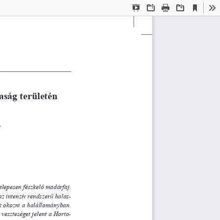
Current
Presentation
Open
Print
Download
To
View
Mode
aság ter
ületén 
lepesen fészkelő madárfaj.
 intenzív rendszerű halas 
-
ek okozni a halállományban.
veszteséget jelent a Horto-