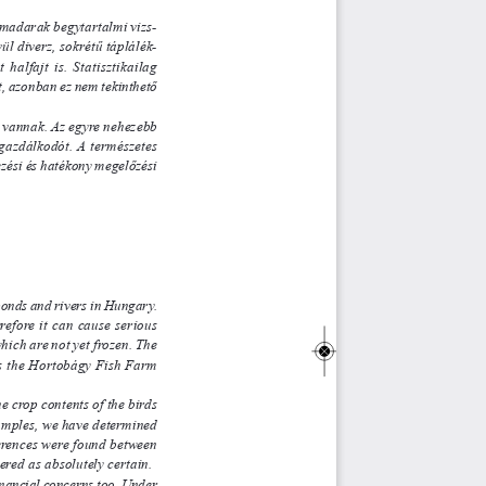
madarak begytartalmi vizs-
 diverz, sokrétű táplálék-
ét halfajt is. Statisztikailag
onban ez nem tekinthető
annak. Az egyre nehezebb
algazdálkodót. A természetes
 és hatékony megelőzési
ds and rivers in Hungary.
herefore it can cause serious
ch are not yet frozen. The
ses the Hortobágy Fish Farm
rop contents of the birds
amples, we have determined
ferences were found between
red as absolutely certain. 
ial concerns too. Under