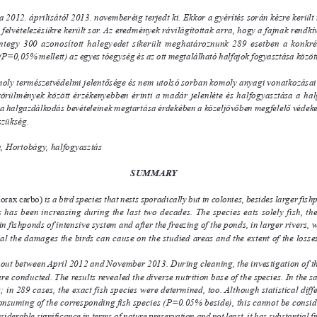
 2012. áprilisától 2013. novemberéig terjedt ki. Ekkor a gyérítés során kézre került 
felvételezésükre került sor. Az eredmények rávilágítottak arra, hogy a fajnak rendkívül
ntegy 300 azonosított halegyedet sikerült meghatároznunk 289 esetben a konkr
=0,05% mellett) az egyes tóegység és az ott megtalálható halfajok fogyasztása között, az
oly természetvédelmi jelentősége és nem utolsó sorban komoly anyagi vonatkozásai v
i körülmények között érzékenyebben érinti a madár jelenléte és halfogyasztása a h
a halgazdálkodás bevételeinek megtartása érdekében a közeljövőben megfelelő védekezési
zükség. 
, Hortobágy, halfogyasztás
SUMMARY
orax carbo)
is a bird species that nests sporadically but in colonies, besides larger fishpon
s has been increasing during the last two decades. The species eats solely fish, t
in fishponds of intensive system and after the freezing of the ponds, in larger rivers, whi
eal the damages the birds can cause on the studied areas and the extent of the los
out between April 2012 and November 2013. During cleaning, the investigation of the c
re conducted. The results revealed the diverse nutrition base of the species. In the s
s; in 289 cases, the exact fish species were determined, too. Although statistical dif
onsuming of the corresponding fish species (P=0.05% beside), this cannot be conside
iderable significance in terms of nature preservation and not least, it has substantial financ