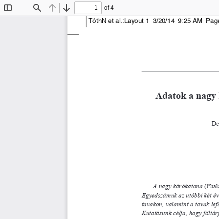
of 4
Toggle
Find
Previous
Next
Sidebar
TóthN et al.:Layout 1  3/20/14  9:25 AM  Pag
Adatok a nagy 
De
A nagy kárókatona 
(Phal
Egyedszámuk az utóbbi két évti
tavakon, valamint a tavak le
Kutatásunk célja, hogy föltárj