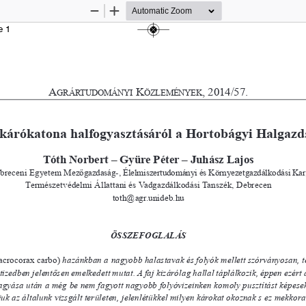
Zoom
Zoom
Out
In
e 1
A
K
, 2014/57.
g
RÁRTuDO
MÁnyI
ö
zLEMÉnyEK
kárókatona halfogyasztásáról a Hortobágyi Halgazd
Tóth Norbert – Gyüre Pé
ter – Juhász Lajos
breceni Egyetem Mezőgazdaság-, Élelmiszertudományi és Környezetgazdálkodási Kar,
Természetvédelmi Állattani és Vadgazdálkodási Tanszék, Debrecen
toth@agr.unideb.hu
ÖSSZEFOGLALÁS
acrocorax carbo)
hazánkban a nagyobb halastavak és folyók mellett szórványosan, te
zedben jelentősen emelkedett mutat. A faj kizárólag hallal táplálkozik, éppen ezért az
fagyása után a még be nem fagyott nagyobb folyóvizeinken komoly pusztítást képes
uk az általunk vizsgált területen, jelenlétükkel milyen károkat okoznak s ez mekkora 