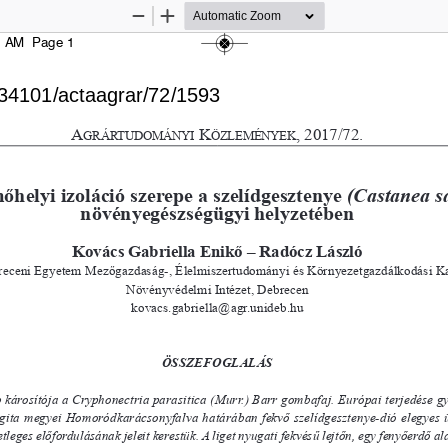
Zoom
Zoom
Out
In
5 AM  Page 1
A
K
, 2017/72.
g
RáRTuDO
MáNyI
ö
ZLEMÉNyEK
őhelyi izoláció
 szerepe a sz
elídgesztenye 
(Castanea sa
növényegészségügyi helyzeté
ben
Kovács Gabriella E
nikő – Radócz László
eceni Egyetem Mezőgazdaság-, Élelmiszertudományi és Környezetgazdálkodási Ka
Növényvédelmi Intézet, Debrecen
kovacs.gabriella@agr.unideb.hu
ÖSSZEFOGLALÁS
 károsítója a Cryphonectria parasitica (Murr.) Barr gombafaj. Európai terjedése gyo
gita megyei Homoródkarácsonyfalva határában fekvő szelídgesztenye-dió elegyes ü
eges előfordulásának jeleit kerestük. A liget nyugati fekvésű lejtőn, egy fenyőerdő alatt he