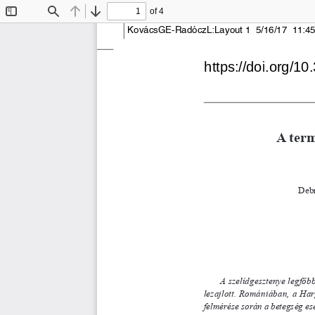
of 4
Toggle
Find
Previous
Next
Sidebar
KovácsGE-RadóczL:Layout 1  5/16/17  11:4
A term
Debr
A szelídgesztenye legfőbb
lezajlott. Romániában, a Har
felmérése során a betegség esetl