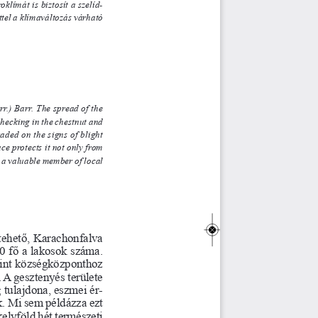
límát is biztosít a sze líd-
el a klímaváltozás várható
r.) Barr. The spread of the
king in the chestnut and
raded on the signs of blight
protects it not only from
 valuable member of local
 tehető, Karacho
nfalva
00 fő a lakosok száma.
int községközponthoz
 A gesztenyés 
területe
g tulajdona, 
eszmei ér -
k
. Mi
 sem p
éldá
zza ezt
elyföld
 hét
 természeti