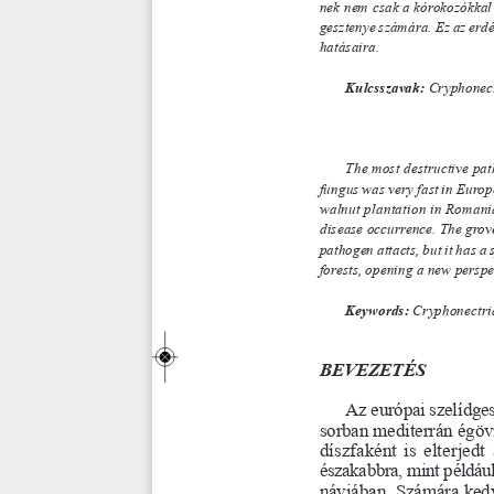
nek nem csak a kórokozókkal s
 gesztenye számára. Ez az erdés
hatásaira.
Kulcsszavak:
Cryphonectr
The most destructive pat
fungus was very fast in Europe 
walnut plantation in Romani
disease occurrence. The grove 
pathogen attacts, but it has a
forests, opening a new perspe
Keywords:
Cryphonectria 
BEVEZETÉS
Az európai szelídges
sorban mediterrán égövi
díszfaként is elterjed
észa kabbra, mint példáu
náviában. Számára ked