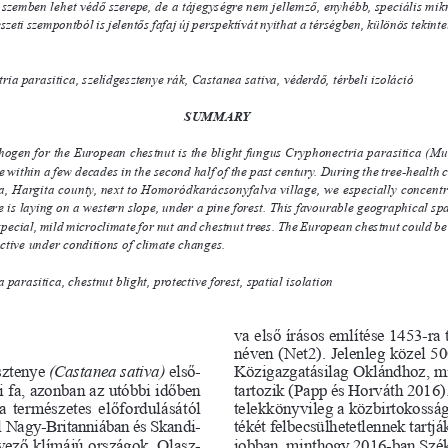
zemben lehet védő szerepe, de a tájegységre nem jellemző, enyhébb, speciális mikrok
zeti szempontból is jelentős fafaj új perspektívát nyithat a térségben, különös tekintett
ia parasitica, szelídgesztenye rák, Castanea sativa, véderdő, térbeli izoláció
SUMMARY
hogen for the European chestnut is the blight fungus Cryphonectria parasitica (Mur
within a few decades in the second half of the past century. During the tree-health chec
a, Hargita county, next to Homoródkarácsonyfalva village, we especially concent
is laying on a western slope, under a pine forest. This favourable geographical space 
 special, mild microclimate for nut and chestnut trees. The European chestnut could be a
ctive under conditions of climate changes.
parasitica, chestnut blight, protective forest, spatial isolation
va első írásos említése 1453-ra
néven (Net
2). Jelenleg közel 5
ztenye 
(Castanea sativa)
első 
-
Közigazga
tásilag Oklándhoz, m
 fa, azonban az utóbbi időben
tar tozik (Papp és Horváth 2016).
t a természetes előfordulásától
telek köny vi leg a közbirtokossá
l Nagy-Britanniában és Ska
ndi 
-
té  két felbe csül hetetlennek 
t
artjá
vező 
klímájú országok, Olasz 
-
jobban, minthogy 2016-ban Szék