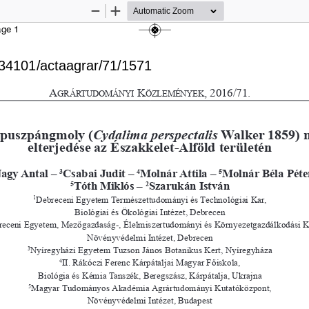
Zoom
Zoom
Out
In
age 1
A
K
, 2016/71.
g
RÁRTUDO
MÁNyI
Ö
zlEMÉNyEK
puszpángmoly (
Cydali
ma pers
pectalis
Walker 1859) 
elterjedése az Északkelet-Alföld terül
etén
agy Antal – 
Csabai Judit – 
Molnár Attila – 
Molnár Béla Péte
3
4
5
Tóth Miklós – 
Szarukán István
5
2
Debreceni Egyetem Természettudományi és Technológiai Kar,
1
Biológiai és Ökológiai Intézet, Debrecen 
eceni Egyetem, Mezőgazdaság-, Élelmiszertudományi és Környezetgazdálkodási Ka
Növényvédelmi Intézet, Debrecen
Nyíregyházi Egyetem Tuzson János Botanikus Kert, Nyíregyháza 
3
II. Rákóczi Ferenc Kárpátaljai Magyar Főiskola,
4
Biológia és Kémia Tanszék, Beregszász, Kárpátalja, Ukrajna 
Magyar Tudományos Akadémia Agrártudományi Kutatóközpont,
5
Növényvédelmi Intézet, Budapest