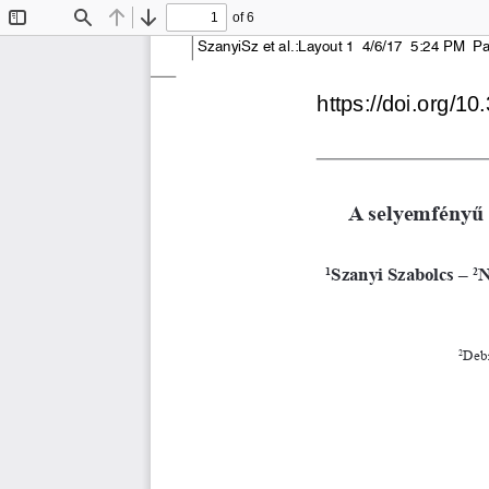
of 6
Toggle
Find
Previous
Next
Sidebar
SzanyiSz et al.:Layout 1  4/6/17  5:24 PM  P
A selyemfényű 
Szanyi Szabolcs – 
N
1
2
Debr
2