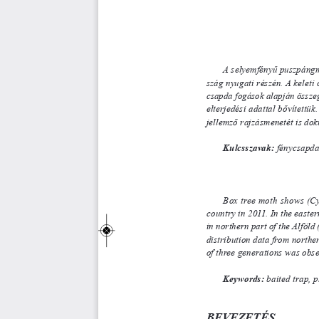
A selyemfényű puszpángmo
szág nyugati részén. A keleti
csapda fogások alapján összegez
elterjedési adattal bővítettük
jellemző rajzásmenetét is dok
Kulcsszavak:
fénycsapda,
Box tree moth shows (Cy
country in 2011. In the eastern
in northern part of the Alföld
distribution data from norther
of three generations was obse
Keywords:
baited trap, p
BEVEZETÉS