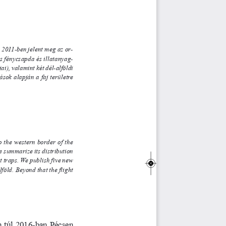
011-ben jelent meg az or 
-
 fénycsapda és illatanyag-
 valamint két dél-alföldi
ások alapján a faj területre
to the western border of the
marize its distribution
aps. We publish five new
ld. Beyond that the flight
n 
túl
 2016-
ban Pécsen