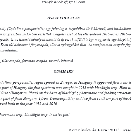
szanyicsabolcs@gmail.com
ÖSSZEFOGLALÁS
ly (Cydalima perspectalis) egy jelenleg is terjedőben lévő kártevő, ami hazánkban 2
 országrészben 2015-ben észleltük megjelenését. A faj elterjedését 2015-ös és 2016-os
tük, és az ismert lelőhelyek számát öt új észak-alföldi (négy magyar és egy kárpátaljai),
. Ezen túl debreceni fénycsapda, illetve nyíregyházi illat- és szexferomon-csapda fog
umentáltuk. 
 illat csapda, feromon csapda, invazív kártevő
SUMMARY
dalima perspectalis) rapid spread in Europe. In Hungary it appeared first near 
 part of Hungary the first specimen was caught in 2015 with blacklight trap. Here we sum
 (Great Hungarian Plain) on the basis of blacklight, pheromone and feeding attractant tr
n part (4 from Hungary, 1 from Transcarpathia) and two from southern part of the Alfö
rved both in the year 2015 and 2016. 
heromone trap, blacklight trap, invasive pest
Korycinska 
és Eyre 2011). Eze