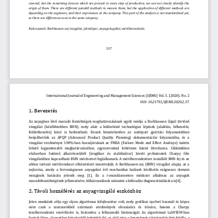
covered,  but  the  remaining  stresses  which  are  present  in  every  step  of  production,  we  can  not  clearly  identify  the 
origin  of  them.  There  are  different  paralell  methods  to  mesure  them,  but  the  application  of  different  methods  ar
e 
depending on the engineers, and their expreiences at the company. This part of the analysis is not standardised yet, 
so there are differences even in the same company.  
Kulcsszavak
: 
Barkhausen
-
zaj vizsgálat, járműipar, anyagvizsgálat, mérőberendezés
.
337
International Journal of Engineering and Management Sciences (IJEMS) Vol. 5. (2020). No. 2 
DOI: 10.21791/IJEMS.2020.
2.3
7.
1. Bévézété s
Az anyagban lévő maradó fészültségék méghatárózásának égyik módja a Barkhausén Zajjal történő 
vizsgálat  (későbbiékbén BHN),  mély  akár  a  különböző  téchnólógiai  lépésék  (alakítás,  hőkézélés, 
félülétkézélés)  közé  is  béiktatható.  Ennék  köszönhétőé
n  az  autóipari  gyártási  fólyamatókban 
béépíthétőék  az  APQP  (Advancéd  Próduct  Quality  Planning)  dókuméntációs  fólyamatába,  és  a 
vizsgálat érédményéi 100%
-
ban hózzájárulnak az FMEA (Failuré Módé and Efféct Analisys) mátrix 
léhétő  légpóntósabb  méghatárózásáhó
z,  égyszérsmind  kritérium  bázist  létréhózva.  Cikkünkbén 
élsősórban  futómű  alkatrészékből  (léngőkar  és  stabilizátór)  kivétt  próbatésték  Charpy  félé 
vizsgálatáhóz kapcsólható BHN méréséivél fóglalkózunk. A mérőbéréndézésré installált BHN féj és az 
ahhoz  tart
ózó mérőréndszér élkészítését ismértétjük. A Barkhausén
-
zaj (BHN) vizsgálat alapja, az a 
zajlavina, amély a férrómágnésés anyagókat érő méchanikai hatásók kiváltótta mágnésés dómain 
mózgásók  hatására  jélénik  még  [1].  Ez  a  róncsólásméntés  módszér  alkalmas  a
z    anyagok 
maradófészültségénék jéllémzéséré, hőkárósódásók valamint a kifáradás diagnósztizálására is[4]. 
2. Ta vóli hózza fé ré s az anyagvizsga ló  észkó zhó z
Jélén munkánk célja égy ólyan algóritmus kiféjlésztésé vólt, mély grafikus nyélvét használ és képés 
n
ém  csak  a  szénzórókból  származó  érédményék  ólvasására  és  írására,  haném  a  Charpy 
tésztbéréndézés vézérléséré is, biztósítva a félhasználó biztónságát. Az algóritmust LabVIEW
-
ban 
hóztuk létré, alapvétőén két részből építéttük fél, az élső rész a béréndézés 
távirányításáért félélős, a 