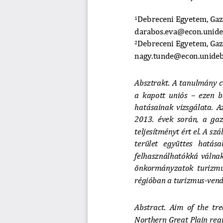
Debreceni
Egyetem, Gaz
1
darabos.eva@econ.unide
Debreceni
Egyetem, Gaz
2
nagy.tunde@econ.unideb
Absztrakt.
A tanulmány cé
a kapott uniós 
–
ezen be
hatásainak vizsgálata
.  
2013. évek során, a gazd
teljesítményt ért el. A szá
terüle
t  együttes  hatásak
felhasználhatókká válnak
önkormányzatok
turizm
régióban a turizmus
-
vend
Abstract. 
Aim  of  the  tre
Northern Great Plain regi