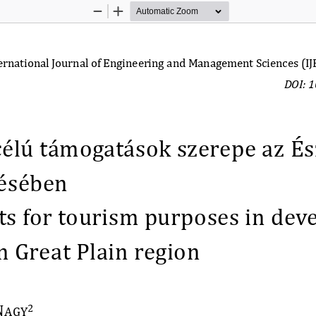
Zoom
Zoom
Out
In
ernational Journal of Engineering and Management Sciences (IJE
DOI: 1
célú
támogatások szerepe az 
És
désében 
ts
for tourism purposes in dev
 Great Plain region 
N
2
AGY