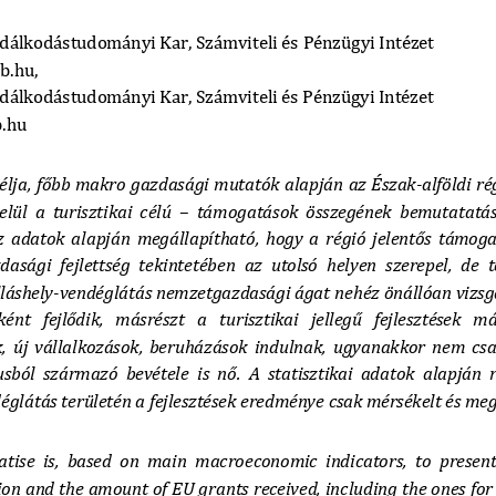
dálkodástudományi Kar, Számviteli és 
Pénzügyi Intézet
b.hu
, 
dálkodástudományi Kar, Számviteli és Pénzügyi Intézet
.hu
lja, 
főbb makro gazdasági mutatók alapján 
az Észak
-
alföldi ré
lül a turisztikai célú 
–
támogatások összegének bemutatatása
Az  adatok  ala
pján megállapítható, hogy a régió jelentős támog
asági fejlettség tekintetében az utolsó helyen szerepel, de 
lláshely
-
vendéglátás nemzetgazdasági ágat n
ehéz
önállóan vizsgá
ént  fejlődik,  másrészt 
a  turisztikai  jellegű  fejlesztések  
, új vállalkozások, beruházások indulnak, 
ugyanakkor nem csak
usból származó bevétele 
is nő. A statisztikai adatok alapján
églátá
s területén a fejlesztések
eredmény
e
csak mérsékelt és meg
atise  is,  base
d  on  main  macroeconomic  indicators,  to  present 
on and the amount of EU grants received, including the ones for 