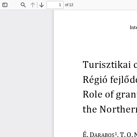
of 12
Toggle
Find
Previous
Next
Sidebar
Int
Turisztikai 
Régió fejlő
Role of 
gran
the Northern
É.
D
,
T.
O.
1
ARABOS