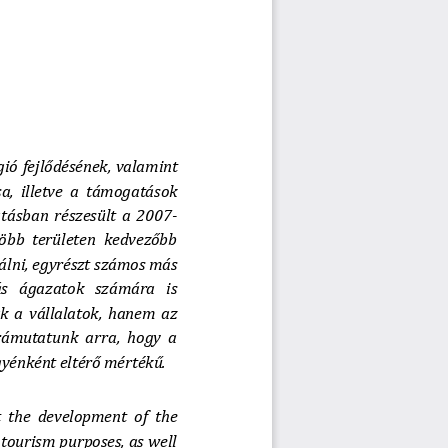
gió 
fejlődésének
, valamint 
, illetve a támogatások 
atásban részesült a 2007
-
több területen kedvezőbb 
lni, egyrészt 
számos más 
más  ágazatok  számára  is 
 a vállalatok, hanem az 
 rámutatunk arra, hogy a 
yénként eltérő mértékű.
 the  development  of  the 
tourism purposes, as well 