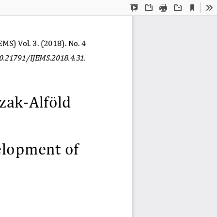
Current
Presentation
Open
Print
Download
To
View
Mode
MS) Vol. 3. (2018). No. 4
0.21791/IJEMS.2018.4.31
.
zak
-
Alföld 
elopment of 