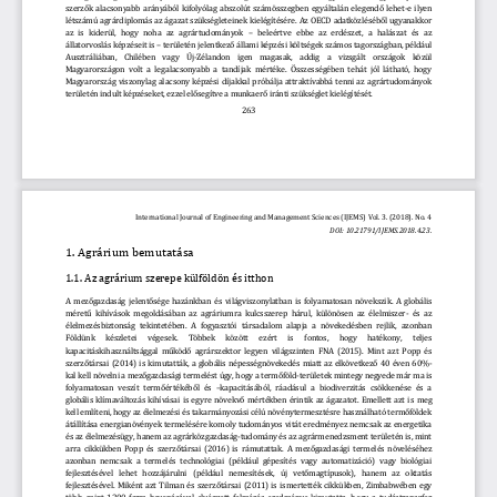
szerzők alacsonyabb arányából kifolyólag abszolút számösszegben egyáltalán elegendő lehet
-
e  ilyen 
létszámú agrárdiplomás az ágazat szükségleteine
k kielégítésére. Az OECD adatközléséből ugyanakkor 
az  is  kiderül,  hogy  noha  az  agrártudományok 
–
beleértve  ebbe  az  erdészet,  a  halászat  és  az 
állatorvoslás képzéseit is 
–
területén jelentkező állami képzési költségek számos tagországban, például 
Ausztráliá
ban,  Chilében  vagy  Új
-
Zélandon  igen  magasak,  addig  a  vizsgált  országok  közül 
Magyarországon volt a legalacsonyabb a tandíjak mértéke. Összességében tehát jól látható, hogy 
Magyarország viszonylag alacsony képzési díjakkal próbálja attraktívabbá tenni az ag
rártudományok 
területén indult képzéseket, ezzel elősegítve a munkaerő iránti szükséglet kielégítését.
263
International Journal of Engineering and Management Scienc
es (IJEMS) Vol. 3. (2018). No. 4
DOI: 10.21791/IJEMS.2018.4.23
.
1. 
Agrárium bemutatása
1.1. 
Az agrárium szerepe külföldön és itthon
A mezőgazdaság jelentősége hazánkban és világviszonylatban is folyamatosan növekszi
k. A globális 
méretű kihívások megoldásában az agráriumra kulcsszerep hárul, különösen az élelmiszer
-
és az 
élelmezésbiztonság  tekintetében. A  fogyasztói  társadalom  alapja  a  növekedésben rejlik, azonban 
Földünk  készletei  végesek.  Többek  között  ezért  is  fon
tos,  hogy  hatékony,  teljes 
kapacitáskihasználtsággal működő agrárszektor 
legyen világszinten FNA (2015
). 
Mint azt Popp és 
szerzőtársai (2014) is kimutatták, a globális népességnövekedés miatt az elkövetkező 40 éven 60%
-
kal kell növelni a mezőgazdasági term
elést úgy, hogy a termőföld
-
területek mintegy negyede már ma is
folyamatosan  veszít  termőértékéből  és 
–
kapacitásából,  ráadásul  a  biodiverzitás  csökkenése  és  a 
globális klímaváltozás kihívásai is egyre növekvő mértékben érintik az ágazatot. Emellett azt is 
meg 
kell említeni, hogy az élelmezési és takarmányozási célú növénytermesztésre használható termőföldek 
átállítása energianövények termelésére komoly tudományos vitát eredményez nemcsak az energetika 
és az élelmezésügy, hanem az agrárközgazdaság
-
tudomány é
s az agrármenedzsment területén is, mint 
arra cikkükben Popp és szerzőtársai (2016) is rámutattak. A mezőgazdasági termelés növeléséhez 
azonban nemcsak a  termelés  technológiai  (például  gépesítés  vagy  automatizáció)  vagy  biológiai 
fejlesztésével  lehet  hozzá
járulni  (például  nemesítések,  új  vetőmagtípusok),  hanem  az  oktatás 
fejlesztésével. Miként azt Tilman és szerzőtársai (2011) is ismertették cikkükben, Zimbabwében egy 
több, mint 1200 farm bevonásával elvégzett felmérés eredménye kimutatta, hogy a tudástrans
zfer 