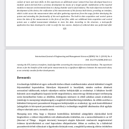
context  of  more  and  more  fields.  In  this  experiment,  an  additional  senso
r  network 
has  been
developed  based  on  a 
modular  system  derived  from  a  previous  development  by  means  of  a  target
-
specific  modification  of  the  required 
modules to measure environmental data in a drying chamber used in food industry. The main objectives inclu
de the 
development  of  the  device,  the 
v
erification 
of  the  measurements  of  the 
factory
-
built
device,  providing  an  interface
, 
which  is 
able  access  the  measurement 
data
and  after  gathering  experience  from  the  usage,  further  developing  the 
system  and  extending
the  functionality  of  the  web  application.  The  built
-
in  data  acquisition  and  control  system 
stores  the 
data  of  the 
measurements  in  the  form  of  text  files,  while  our 
additional
data  acquisition  and  control 
system  uses 
a
unified  measurement   database  to  store
the   data. 
A
ccording  to  the  structure
,  a  task
-
specific 
application  has  been  developed  in  order  to  unify 
the  two 
sources
. 
Analysis  of  collected  data  was  pe
rformed  after 
125
International Journal of Engineering and Management Sciences (IJEMS) 
Vol. 3. (2018). No. 4
DOI: 10.21791/IJEMS.2018.4.12
.
running the ETL (e
xtract
, t
ransform
, l
oad) algorithm converting the transaction
-
oriented
database
. The experiment 
shows so far the benefits of the multi
-
point measurements by a significant difference between the measured values, 
so we certainly consider further developments.
Bevezete s
A technológia fejlődésével egyre szélesebb körben 
állnak r
endelkezésünkre adatok
különböző vizsgált 
folyamatokkal  kapcsolatban.  Bármilyen  folyamatról  is  beszéljünk,  minden  esetben  döntések 
sorozatával találkozunk, melyek valamilyen módon befolyásolják az eredményt. A kifejtésre kerülő 
fejlesztés
azon 
megállapítás
kapcsán került megvalósításra, miszerint egy élelmiszeripari tevékenység 
során kiemelkedően fontos az előállítás, feldolgozás módszere és ebből adódóan annak eredménye
(minőségi és mennyiségi tulajdonságok)
a megfelelő értékesíthetőség érdekében. Az előbb
i esetében a 
különböző környezeti paraméterek lényegesen befolyásolják az eredményt, így azok kontrollálásával 
(adatgyűjtés és környezeti paraméterek vezérlése) a technológia megfelelő alkalmazása által egyfajta 
előnyre tehetünk szert a termelés során.
Man
apság  nem  ritka,  hogy  a  folyamat  kontrollálása  különböző  adatgyűjtési  eljárásokkal  kerül 
kiegészítésre a változó tényezőkhöz való alkalmazkodás érdekében, ám a szenzorhálózatok és az IoT 
(Internet  of  Things 
-
tárgyak internete) 
koncepció alapján fejlesztet
t 
rendszerek
megjelenésével 
érdemes újraértékelnünk az ezzel kapcsolatos elképzeléseket. Abban az esetben, ha a különböző 
paraméterek térbeli változásait is figyelembe kívánjuk venni, a megfelelő pontosság elérése érdekében 