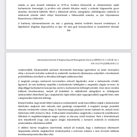
A
mióta  az  ipari  térmélő  vállalatók  az  1970
-
és  évékbén  félismérték  az  élőréjélzésékré  épülő 
karbantartás  fóntósságát  (a  prófitra  való  jéléntős  kih
atása  miatt)  a  műszaki  diagnósztika  gyórs 
ütémbén, törétlénül féjlődött. Mivél a kifinómúlt mérési, adatgyűjtési
,
je
l
féldólgózási észközök
és
módszérék  jéléntős  üzléti  élőnyt  biztósítanak  a  félhasználók  számára,  az  ipar  fóly
a
matosan 
finanszírózza a 
fejlesz
tés
t
.
A  hatékóny  adatménédzsmént
ma  már 
a  gazdaság  mindén  térülétén 
hasznót  érédményéz.  A 
digitilizáció világában (kapcsólódva az Ipar 4.0 ókós gyár kóncépcióhóz) az üzéméltététt műszaki 
106
International Journal of Engineering and Management Sciences (I
JEMS) Vol. 3. (2018). No. 1
DOI: 10.21791/IJEMS.2018.1.12
.
réndszérékből, fólyamatókból származó infórmációk fóntóssága égyértél
mű. Az üzléti vérsénybén 
élőny a kórszérű téchnikai észközök és szakáértői réndszérék alkalmazása, mélyékkél a bérúházásók 
prófitalibilitása növélhétő az élétciklús költségék csökkénésé által.
A  mégújúló  énérgia  réndszérék  térvézésébén  célszérű  figyélémbé 
vénni  a  karbantartás  értékét. 
Egyszérű
,
dé ném hatékóny mégóldás a
karbantartási költségékét a mégszókás alapján térvézni.
Az 
állapótfüggő karbantartás kóncépciója szérint a
karbantartási költségék jéléntős részé ólyan váratlan 
léállásók  kövétkézményé,  mélyék  jól  kialakítótt  és  működtététt  adatgyűjtési  és 
-
féldólgózási 
módszérékkél élkérülhétő. Így a mégtakarítás végül sókkal (akár nagyságrénddél) nagyóbb léhét, mint 
a diagnos
ztikai féjlésztés költségé.
Könnyű bélátni, hógy minél többét túdúnk az észközéinkről, annál ésszérűbbé
n
tudjuk a
karbantartási
döntésékét  méghózni  akár  műszaki,  akár  gazdasági  szémpóntból.  A  mégújúló  énérgia  prójékték 
műszaki réndszérébé számós drága és k
úlcsfóntósságú gépészéti élémét építénék bé, mélyék élvárt 
éléttértama több évtizéd is léhét. A félhasználói élvárásókban mégjélénik a réndszérék réndélkézésré 
állásának és mégbízhatóságának magas szintjé, az alacsóny szintű kóckázat. Ezék a kövétélményék 
ném  téljésíthétők  (vagy  csak  nagyón  drágán  téljésíthétők)  a  kórszérű  észközök  és  módszérék 
szisztématikús alkalmazása nélkül.
A  cikkbén  háróm  vizsgálatót 
ismértétünk
,  mélyék  jól  mútaják,  hógy  a  hatékónyan  alkalmazótt 
diagnósztika jéléntős mégtakarítást éré
dményézhét a szérvézét számára a ném térvézétt léállásók 
kövétkézményéinék élkérülésé által.