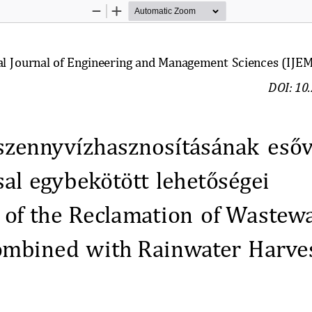
Zoom
Zoom
Out
In
al Journal of Engineering and Management  Sciences
(IJEM
DOI: 10
 szennyví zhásznósí tá sá nák esó ví
sál egybekó tó tt lehetó se gei
s óf the Reclámátión óf Wástewá
Cómbined w
ith Ráinwáter Hárve