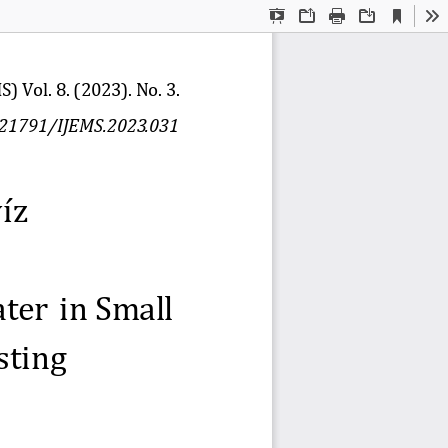
Current
Presentation
Open
Print
Download
To
View
Mode
S) Vol. 8. (2023). No. 3.
.21791/IJEMS.2023.031
 z 
ter in Smáll 
sting