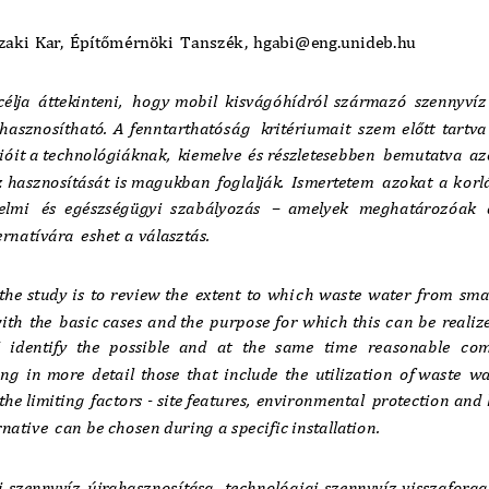
áki Kár, Építőmérnöki Tánszék
,  hgabi@eng.unideb.hu
célja áttekinteni,  hogy mobil kisvágóhídról származó szennyvíz
hasznosítható. A fenntarthatós
ág  kritériumait szem előtt tartv
óit a technológiáknak, kiemelve és részletesebben bemutatva az
z hasznosítását is magukban foglalják. Ismertetem azokat a k
orl
elmi  és egészségügyi szabályozás 
–
amelyek  meghatározóak  
ernatívára eshet a választás.
he  study  is  to  review  the  extent  to  whi
ch  waste  water  from  smal
th  the  basic cases  and the  purpose  for  which  this  can  be  realize
I  identify  the  possible  and  at   the  same   time   reasonable   c
g  in  more  detail  those  that  include  the  utilization  of waste  wat
the limiting  factors 
-
site features,  environmental  protection and 
rnative  can be chosen during a specific installation.
 szennyvíz újrahasznosítása, technológiai szennyvíz visszaforgat