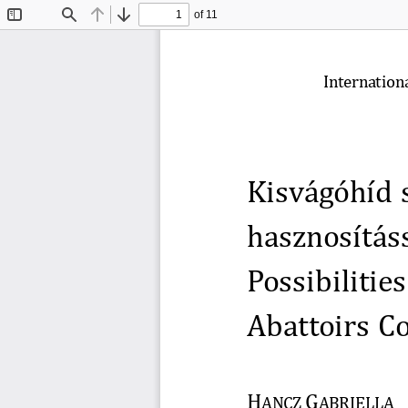
of 11
Toggle
Find
Previous
Next
Sidebar
Internation
Kisvá gó hí d
hásznósí tá s
Póssibilitie
Abáttóirs 
H
G
ANCZ 
ABRIELLA