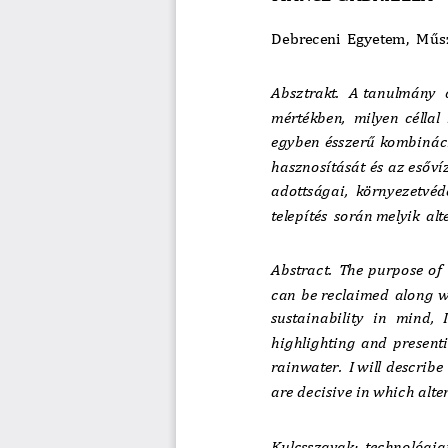
Debreceni Egyetem, Műsz
Absztrakt.  A tanulmány  
mértékben, milyen céllal 
egyben ésszerű kombináci
hasznosítását és az esőví
adottságai, környezetvéd
telepítés során melyik alt
Abstract.  The  purpose  of  t
can  be reclaimed  along  wi
sustainability   in  mind,  
highlighting  and  presentin
rainwater.  I will  describe 
ar
e decisive in which alte
Kulcsszavak: technológiai