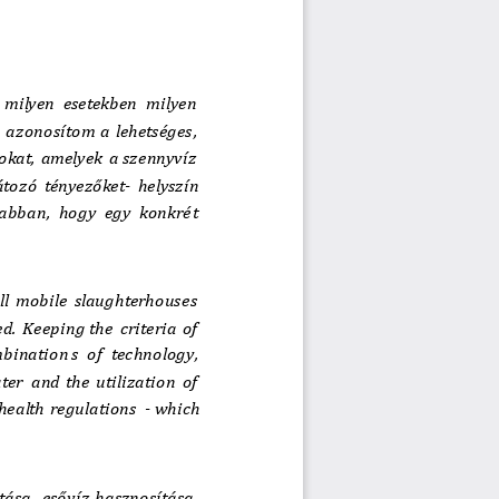
 milyen esetekben  milyen 
a azonosítom a lehetséges, 
okat, amelyek a szennyvíz 
átozó tényezőket
-
helyszín 
abban, hogy egy konkrét 
l  mobile  slaughterhouse s  
d.  Keeping the  criteria  of 
ombination
s  of  technology,  
er  and  the  utilization  of 
health  regulations 
-
which 
ása, esővíz hasznosítása, 