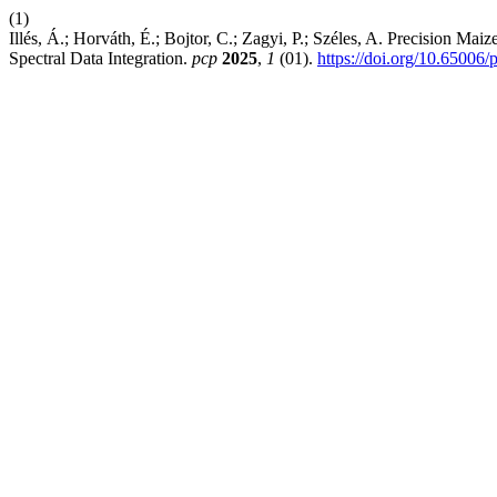
(1)
Illés, Á.; Horváth, É.; Bojtor, C.; Zagyi, P.; Széles, A. Precision 
Spectral Data Integration.
pcp
2025
,
1
(01).
https://doi.org/10.65006