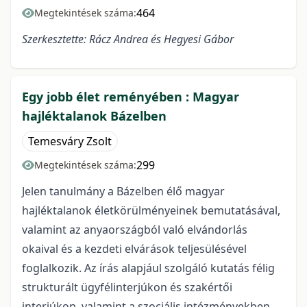
464
Megtekintések száma:
Szerkesztette: Rácz Andrea és Hegyesi Gábor
Egy jobb élet reményében : Magyar
hajléktalanok Bázelben
Temesváry Zsolt
299
Megtekintések száma:
Jelen tanulmány a Bázelben élő magyar
hajléktalanok életkörülményeinek bemutatásával,
valamint az anyaországból való elvándorlás
okaival és a kezdeti elvárások teljesülésével
foglalkozik. Az írás alapjául szolgáló kutatás félig
strukturált ügyfélinterjúkon és szakértői
interjúkon, valamint a szociális intézményekben