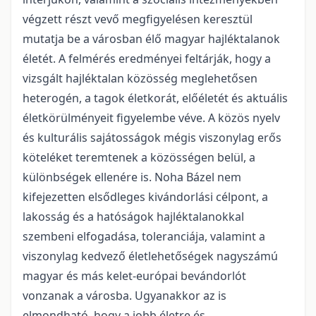
végzett részt vevő megfigyelésen keresztül
mutatja be a városban élő magyar hajléktalanok
életét. A felmérés eredményei feltárják, hogy a
vizsgált hajléktalan közösség meglehetősen
heterogén, a tagok életkorát, előéletét és aktuális
életkörülményeit figyelembe véve. A közös nyelv
és kulturális sajátosságok mégis viszonylag erős
köteléket teremtenek a közösségen belül, a
különbségek ellenére is. Noha Bázel nem
kifejezetten elsődleges kivándorlási célpont, a
lakosság és a hatóságok hajléktalanokkal
szembeni elfogadása, toleranciája, valamint a
viszonylag kedvező életlehetőségek nagyszámú
magyar és más kelet-európai bevándorlót
vonzanak a városba. Ugyanakkor az is
elmondható, hogy a jobb életre és