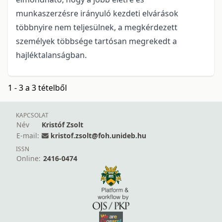
munkaszerzésre irányuló kezdeti elvárások
többnyire nem teljesülnek, a megkérdezett
személyek többsége tartósan megrekedt a
hajléktalanságban.
1 - 3 a 3 tételből
KAPCSOLAT
Név
Kristóf Zsolt
E-mail:
kristof.zsolt@foh.unideb.hu
ISSN
Online:
2416-0474