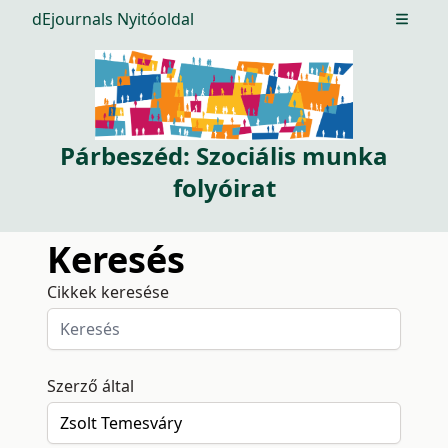
dEjournals Nyitóoldal
Open m
Párbeszéd: Szociális munka
folyóirat
Keresés
Cikkek keresése
Szerző által