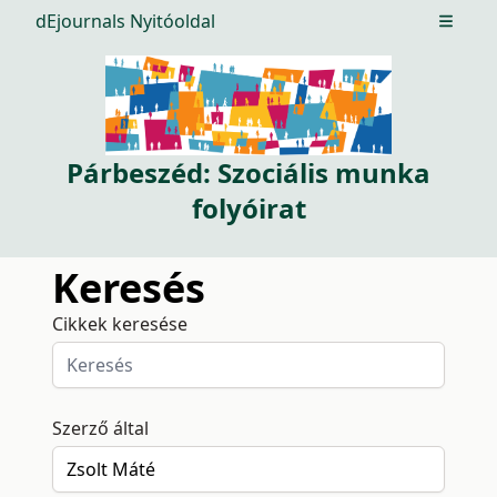
dEjournals Nyitóoldal
Open m
Párbeszéd: Szociális munka
folyóirat
Keresés
Cikkek keresése
Szerző által