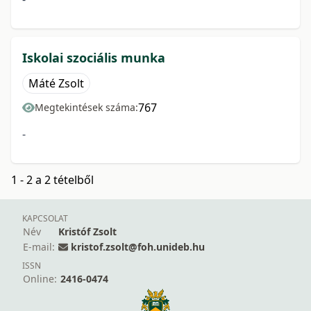
Iskolai szociális munka
Máté Zsolt
767
Megtekintések száma:
-
1 - 2 a 2 tételből
KAPCSOLAT
Név
Kristóf Zsolt
E-mail:
kristof.zsolt@foh.unideb.hu
ISSN
Online:
2416-0474