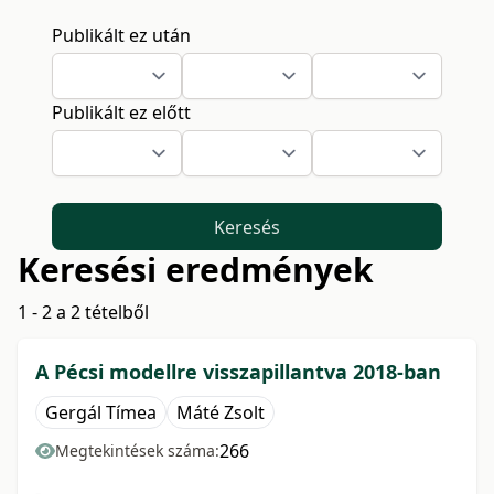
Publikált ez után
Publikált ez előtt
Keresés
Keresési eredmények
1 - 2 a 2 tételből
A Pécsi modellre visszapillantva 2018-ban
Gergál Tímea
Máté Zsolt
266
Megtekintések száma:
-