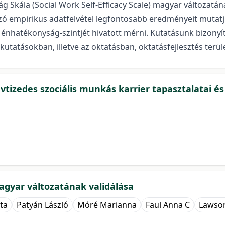
kála (Social Work Self-Efficacy Scale) magyar változatána
zó empirikus adatfelvétel legfontosabb eredményeit mutatju
énhatékonyság-szintjét hivatott mérni. Kutatásunk bizonyít
utatásokban, illetve az oktatásban, oktatásfejlesztés terül
vtizedes szociális munkás karrier tapasztalatai és 
gyar változatának validálása
ta
Patyán László
Móré Marianna
Faul Anna C
Lawso