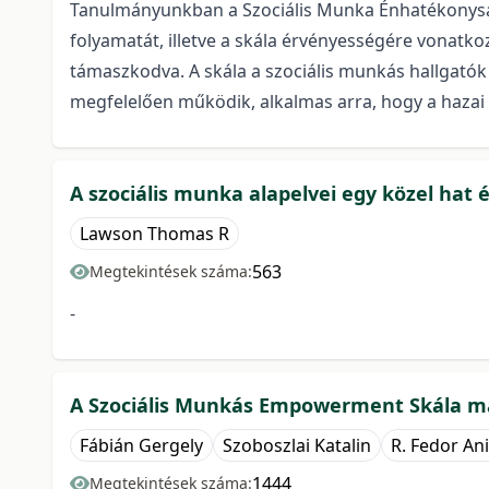
Tanulmányunkban a Szociális Munka Énhatékonyság S
folyamatát, illetve a skála érvényességére vonatko
támaszkodva. A skála a szociális munkás hallgatók 
megfelelően működik, alkalmas arra, hogy a hazai k
A szociális munka alapelvei egy közel hat é
Lawson Thomas R
563
Megtekintések száma:
-
A Szociális Munkás Empowerment Skála ma
Fábián Gergely
Szoboszlai Katalin
R. Fedor Ani
1444
Megtekintések száma: