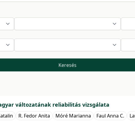
Keresés
yar változatának reliabilitás vizsgálata
atalin
R. Fedor Anita
Móré Marianna
Faul Anna C.
La