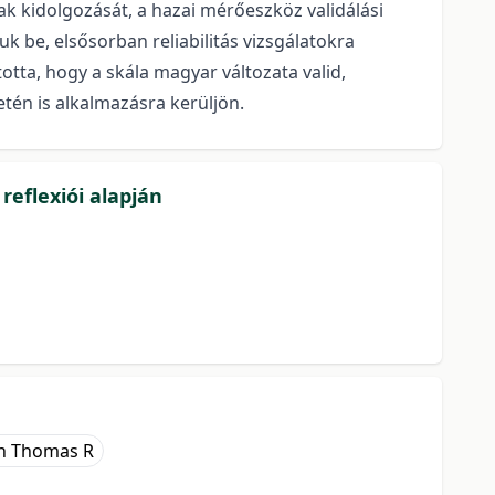
k kidolgozását, a hazai mérőeszköz validálási
k be, elsősorban reliabilitás vizsgálatokra
otta, hogy a skála magyar változata valid,
etén is alkalmazásra kerüljön.
reflexiói alapján
n Thomas R