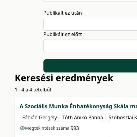
Publikált ez után
Publikált ez előtt
Keresési eredmények
1 - 4 a 4 tételből
A Szociális Munka Énhatékonyság Skála mag
Fábián Gergely
Tóth Anikó Panna
Szoboszlai K
993
Megtekintések száma: