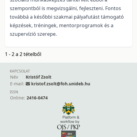
szempontból is megvizsgálni, fejleszteni. Fontos
továbbá a későbbi szakmai pályafutást támogató
képzések, tréningek, mentorprogramok és a
szupervízió szerepe.
1 - 2 a 2 tételből
KAPCSOLAT
Név
Kristóf Zsolt
E-mail:
kristof.zsolt@foh.unideb.hu
ISSN
Online:
2416-0474