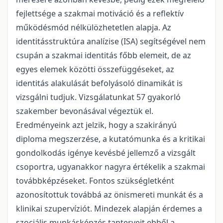
fejlettsége a szakmai motiváció és a reflektív
működésmód nélkülözhetetlen alapja. Az
identitásstruktúra analízise (ISA) segítségével nem
csupán a szakmai identitás főbb elemeit, de az
egyes elemek közötti összefüggéseket, az
identitás alakulását befolyásoló dinamikát is
vizsgálni tudjuk. Vizsgálatunkat 57 gyakorló
szakember bevonásával végeztük el.
Eredményeink azt jelzik, hogy a szakirányú
diploma megszerzése, a kutatómunka és a kritikai
gondolkodás igénye kevésbé jellemző a vizsgált
csoportra, ugyanakkor nagyra értékelik a szakmai
továbbképzéseket. Fontos szükségletként
azonosítottuk továbbá az önismereti munkát és a
klinikai szupervíziót. Mindezek alapján érdemes a
szociális munkásképzés tanterveit ebből a