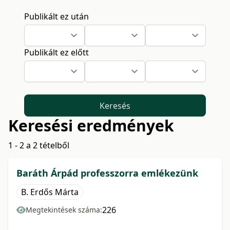
Publikált ez után
Publikált ez előtt
Keresés
Keresési eredmények
1 - 2 a 2 tételből
Baráth Árpád professzorra emlékezünk
B. Erdős Márta
226
Megtekintések száma:
-