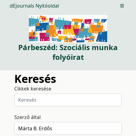
dEjournals Nyitóoldal
Open m
Párbeszéd: Szociális munka
folyóirat
Keresés
Cikkek keresése
Szerző által