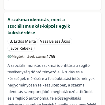
A szakmai identitás, mint a
szociálismunkás-képzés egyik
kulcskérdése
B. Erdős Márta
Vass Balázs Ákos
Jávor Rebeka
1755
Megtekintések száma:
A szociális munkás szakmai identitása a segítő
tevékenység döntő tényezője. A tudás és a
készségek mérésére a felsőoktatási intézmények
hagyományosan felkészültebbek, a szakmai
identitás szempontjából meghatározó attitűdök
és a fejlődő autonómia, felelősségvállalás
mérésére azonban kevésbé, pedig ezek megfelelő