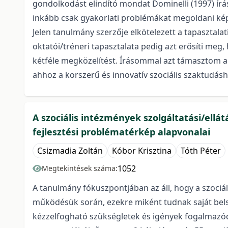
gondolkodást elindító mondat Dominelli (1997) írás
inkább csak gyakorlati problémákat megoldani ké
Jelen tanulmány szerzője elkötelezett a tapasztal
oktatói/tréneri tapasztalata pedig azt erősíti meg,
kétféle megközelítést. Írásommal azt támasztom alá
ahhoz a korszerű és innovatív szociális szaktudásho
A szociális intézmények szolgáltatási/ell
fejlesztési problématérkép alapvonalai
Csizmadia Zoltán
Kóbor Krisztina
Tóth Péter
1052
Megtekintések száma:
A tanulmány fókuszpontjában az áll, hogy a szociá
működésük során, ezekre miként tudnak saját belső 
kézzelfogható szükségletek és igények fogalmazód