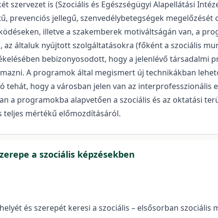
szervezet is (Szociális és Egészségügyi Alapellátási Intéze
tű, prevenciós jellegű, szenvedélybetegségek megelőzését 
ködéseken, illetve a szakemberek motiváltságán van, a pr
, az általuk nyújtott szolgáltatásokra (főként a szociális 
ékelésében bebizonyosodott, hogy a jelenlévő társadalmi 
mazni. A programok által megismert új technikákban lehet
 tehát, hogy a városban jelen van az interprofesszionális 
ban a programokba alapvetően a szociális és az oktatási te
s teljes mértékű előmozdításáról.
szerepe a szociális képzésekben
helyét és szerepét keresi a szociális – elsősorban szociál