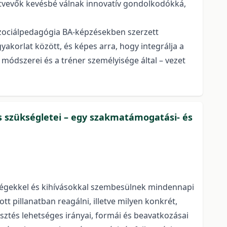
észtvevők kevésbé válnak innovatív gondolkodókká,
 szociálpedagógia BA-képzésekben szerzett
yakorlat között, és képes arra, hogy integrálja a
módszerei és a tréner személyisége által – vezet
és szükségletei – egy szakmatámogatási- és
ézségekkel és kihívásokkal szembesülnek mindennapi
 pillanatban reagálni, illetve milyen konkrét,
tés lehetséges irányai, formái és beavatkozásai