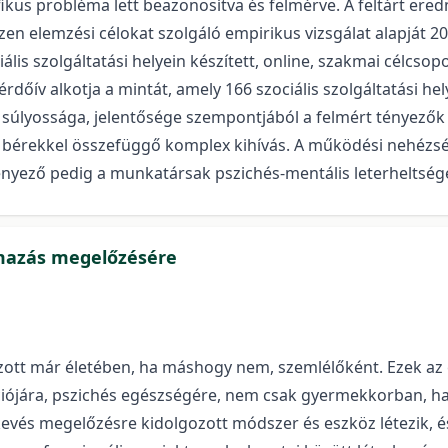
fikus probléma lett beazonosítva és felmérve. A feltárt er
en elemzési célokat szolgáló empirikus vizsgálat alapját
 szolgáltatási helyein készített, online, szakmai célcsopor
dőív alkotja a mintát, amely 166 szociális szolgáltatási he
lyossága, jelentősége szempontjából a felmért tényezők k
 bérekkel összefüggő komplex kihívás. A működési nehézs
tényező pedig a munkatársak pszichés-mentális leterheltség
almazás megelőzésére
ozott már életében, ha máshogy nem, szemlélőként. Ezek a
ciójára, pszichés egészségére, nem csak gyermekkorban, h
evés megelőzésre kidolgozott módszer és eszköz létezik, és