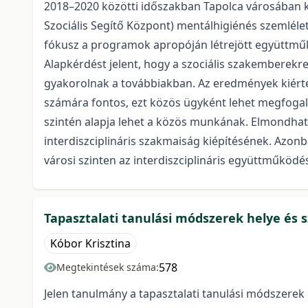
2018–2020 közötti időszakban Tapolca városában két 
Szociális Segítő Központ) mentálhigiénés szemléle
fókusz a programok apropóján létrejött együttmű
Alapkérdést jelent, hogy a szociális szakemberekre
gyakorolnak a továbbiakban. Az eredmények kiért
számára fontos, ezt közös ügyként lehet megfogal
szintén alapja lehet a közös munkának. Elmondható
interdiszciplináris szakmaiság kiépítésének. Azon
városi szinten az interdiszciplináris együttműködé
Tapasztalati tanulási módszerek helye és 
Kóbor Krisztina
578
Megtekintések száma:
Jelen tanulmány a tapasztalati tanulási módszerek 