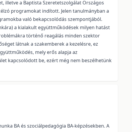
t, illetve a Baptista Szeretetszolgálat Országos
célzó programokat indított. Jelen tanulmányban a
ogramokba való bekapcsolódás szempontjából.
munkára) a kialakult együttműködések milyen hatást
problémákra történő reagálás minden szektor
őséget látnak a szakemberek a kezelésre, ez
együttműködés, mely erős alapja az
rület kapcsolódott be, ezért még nem beszélhetünk
is munka BA és szociálpedagógia BA-képzésekben. A