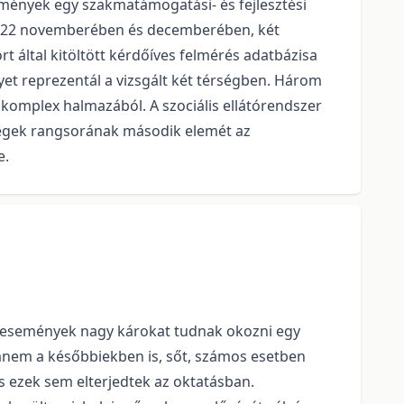
edmények egy szakmatámogatási- és fejlesztési
 2022 novemberében és decemberében, két
t által kitöltött kérdőíves felmérés adatbázisa
lyet reprezentál a vizsgált két térségben. Három
omplex halmazából. A szociális ellátórendszer
égek rangsorának második elemét az
e.
z események nagy károkat tudnak okozni egy
anem a későbbiekben is, sőt, számos esetben
 ezek sem elterjedtek az oktatásban.