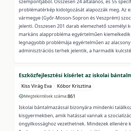
szempontjából. Összesen 24 általános, és 55 speci
problématérkép kidolgozását alapozzák meg. Az ez
vármegye (Győr-Moson-Sopron és Veszprém) szociális
jelenti. Összesen 201 darab elemezhető személyi kér
markáns alapprobléma egyértelműen kiemelkedik sú
legnagyobb problémája egyértelműen az alacsony
adminisztrációs terhek jelentik, a harmadik kulcs
Eszközfejlesztési kísérlet az iskolai bánt
Kiss Virág Eva
Kóbor Krisztina
861
Megtekintések száma:
Iskolai bántalmazással bizonyára mindenki találk
kisgyermekben, amik hatással vannak a szocializá
öngyilkossághoz vezethetnek. Mindezek ellenére k