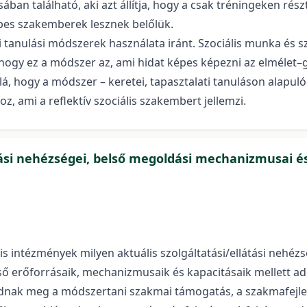
ában található, aki azt állítja, hogy a csak tréningeken r
pes szakemberek lesznek belőlük.
ati tanulási módszerek használata iránt. Szociális munka és
 hogy ez a módszer az, ami hidat képes képezni az elmélet–g
, hogy a módszer – keretei, tapasztalati tanuláson alapuló 
z, ami a reflektív szociális szakembert jellemzi.
átási nehézségei, belső megoldási mechanizmusai 
lis intézmények milyen aktuális szolgáltatási/ellátási neh
erőforrásaik, mechanizmusaik és kapacitásaik mellett adott
nak meg a módszertani szakmai támogatás, a szakmafejlesz