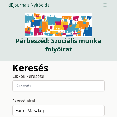
dEjournals Nyitóoldal
Open m
Párbeszéd: Szociális munka
folyóirat
Keresés
Cikkek keresése
Szerző által