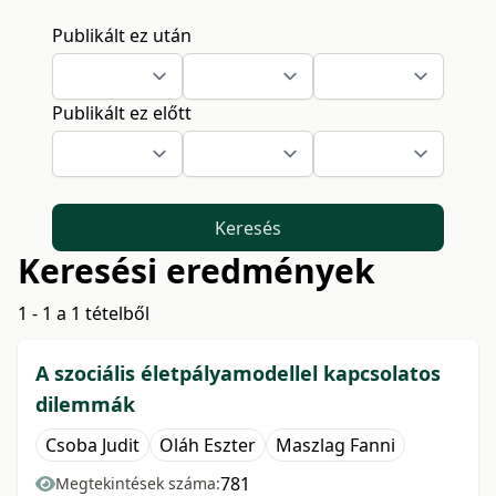
Publikált ez után
Publikált ez előtt
Keresés
Keresési eredmények
1 - 1 a 1 tételből
A szociális életpályamodellel kapcsolatos
dilemmák
Csoba Judit
Oláh Eszter
Maszlag Fanni
781
Megtekintések száma: