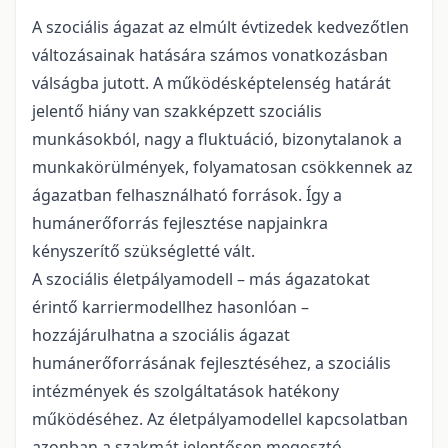
A szociális ágazat az elmúlt évtizedek kedvezőtlen
változásainak hatására számos vonatkozásban
válságba jutott. A működésképtelenség határát
jelentő hiány van szakképzett szociális
munkásokból, nagy a fluktuáció, bizonytalanok a
munkakörülmények, folyamatosan csökkennek az
ágazatban felhasználható források. Így a
humánerőforrás fejlesztése napjainkra
kényszerítő szükségletté vált.
A szociális életpályamodell – más ágazatokat
érintő karriermodellhez hasonlóan –
hozzájárulhatna a szociális ágazat
humánerőforrásának fejlesztéséhez, a szociális
intézmények és szolgáltatások hatékony
működéséhez. Az életpályamodellel kapcsolatban
azonban a szakmát jelentősen megosztó