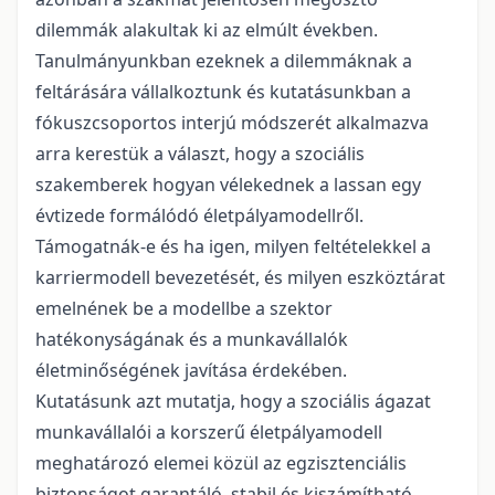
dilemmák alakultak ki az elmúlt években.
Tanulmányunkban ezeknek a dilemmáknak a
feltárására vállalkoztunk és kutatásunkban a
fókuszcsoportos interjú módszerét alkalmazva
arra kerestük a választ, hogy a szociális
szakemberek hogyan vélekednek a lassan egy
évtizede formálódó életpályamodellről.
Támogatnák-e és ha igen, milyen feltételekkel a
karriermodell bevezetését, és milyen eszköztárat
emelnének be a modellbe a szektor
hatékonyságának és a munkavállalók
életminőségének javítása érdekében.
Kutatásunk azt mutatja, hogy a szociális ágazat
munkavállalói a korszerű életpályamodell
meghatározó elemei közül az egzisztenciális
biztonságot garantáló, stabil és kiszámítható