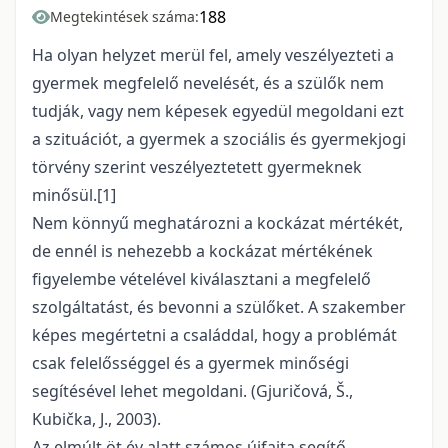
188
Megtekintések száma:
Ha olyan helyzet merül fel, amely veszélyezteti a
gyermek megfelelő nevelését, és a szülők nem
tudják, vagy nem képesek egyedül megoldani ezt
a szituációt, a gyermek a szociális és gyermekjogi
törvény szerint veszélyeztetett gyermeknek
minősül.
[1]
Nem könnyű meghatározni a kockázat mértékét,
de ennél is nehezebb a kockázat mértékének
figyelembe vételével kiválasztani a megfelelő
szolgáltatást, és bevonni a szülőket. A szakember
képes megértetni a családdal, hogy a problémát
csak felelősséggel és a gyermek minőségi
segítésével lehet megoldani. (Gjuričová, Š.,
Kubička, J., 2003).
Az elmúlt öt év alatt számos újfajta segítő