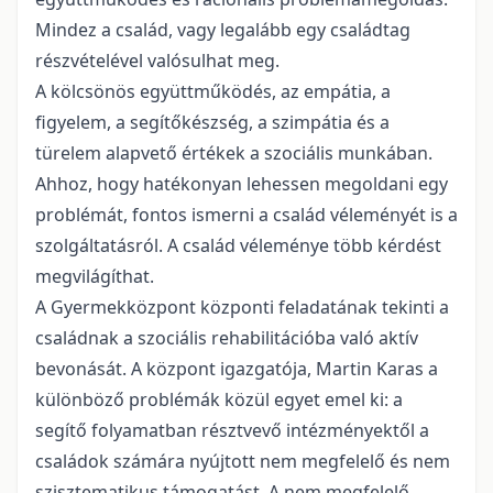
Mindez a család, vagy legalább egy családtag
részvételével valósulhat meg.
A kölcsönös együttműködés, az empátia, a
figyelem, a segítőkészség, a szimpátia és a
türelem alapvető értékek a szociális munkában.
Ahhoz, hogy hatékonyan lehessen megoldani egy
problémát, fontos ismerni a család véleményét is a
szolgáltatásról. A család véleménye több kérdést
megvilágíthat.
A Gyermekközpont központi feladatának tekinti a
családnak a szociális rehabilitációba való aktív
bevonását. A központ igazgatója, Martin Karas a
különböző problémák közül egyet emel ki: a
segítő folyamatban résztvevő intézményektől a
családok számára nyújtott nem megfelelő és nem
szisztematikus támogatást. A nem megfelelő