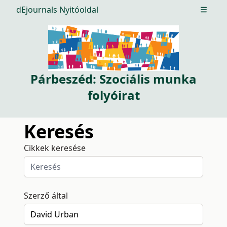
dEjournals Nyitóoldal
Open m
Párbeszéd: Szociális munka
folyóirat
Keresés
Cikkek keresése
Szerző által