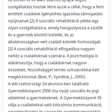
szolgáltatást hoztak létre azzal a céllal, hogy a fent
említett családok igényeihez igazodva támogatást
nyújtsanak.
[2]
A szociális rehabilitáció példa egy
olyan szolgáltatásra, amely hangsúlyozza a szülők
és a gyermek közötti kötelék, és az
általánosságban vett családi kötelék fontosságát.
[3]
A szociális rehabilitáció elfogadása nagyon
nehéz a családoknak számára. A pszichológia is
alátámasztja, hogy a családoknak nagyon
összetett, feszültséggel terhes szituációkkal kell
megbirkózniuk (Bob, P., Vymětal, J., 2005).
A dél-csehországi Strakonice-ben található
Gyermekközpont 2006 óta nyújt szociális és jogi
védelmet a gyermekeknek. A Gyermekközpont fő
célja a családokkal való kölcsönös kommunikáció,
együttműködés és racionális problémamegoldás.