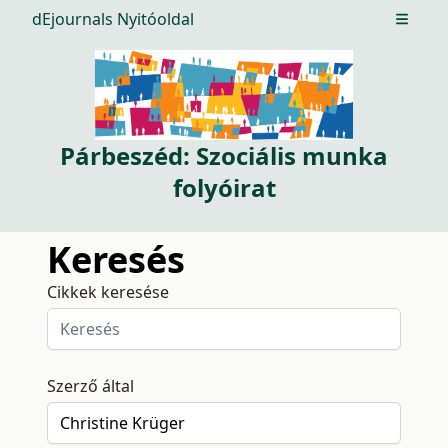
dEjournals Nyitóoldal
Open m
Párbeszéd: Szociális munka
folyóirat
Keresés
Cikkek keresése
Szerző által