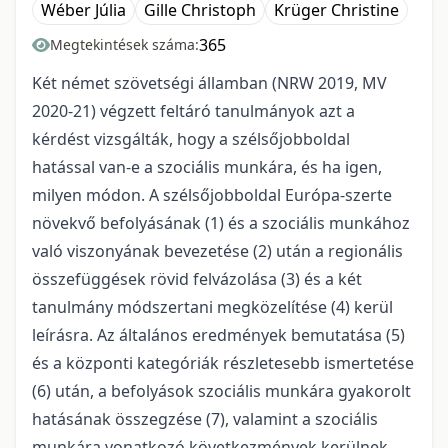
Wéber Júlia
Gille Christoph
Krüger Christine
365
Megtekintések száma:
Két német szövetségi államban (NRW 2019, MV
2020-21) végzett feltáró tanulmányok azt a
kérdést vizsgálták, hogy a szélsőjobboldal
hatással van-e a szociális munkára, és ha igen,
milyen módon. A szélsőjobboldal Európa-szerte
növekvő befolyásának (1) és a szociális munkához
való viszonyának bevezetése (2) után a regionális
összefüggések rövid felvázolása (3) és a két
tanulmány módszertani megközelítése (4) kerül
leírásra. Az általános eredmények bemutatása (5)
és a központi kategóriák részletesebb ismertetése
(6) után, a befolyások szociális munkára gyakorolt
hatásának összegzése (7), valamint a szociális
munkára vonatkozó következmények kerülnek