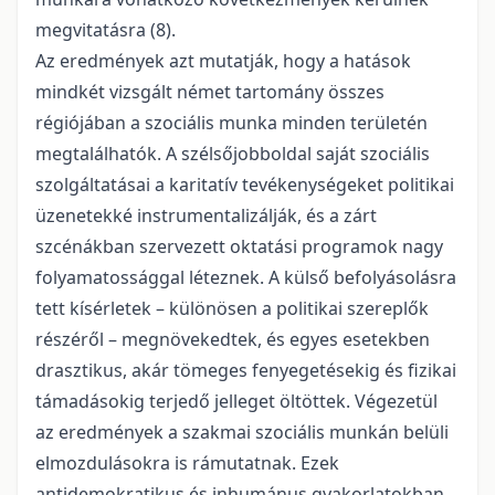
megvitatásra (8).
Az eredmények azt mutatják, hogy a hatások
mindkét vizsgált német tartomány összes
régiójában a szociális munka minden területén
megtalálhatók. A szélsőjobboldal saját szociális
szolgáltatásai a karitatív tevékenységeket politikai
üzenetekké instrumentalizálják, és a zárt
szcénákban szervezett oktatási programok nagy
folyamatossággal léteznek. A külső befolyásolásra
tett kísérletek – különösen a politikai szereplők
részéről – megnövekedtek, és egyes esetekben
drasztikus, akár tömeges fenyegetésekig és fizikai
támadásokig terjedő jelleget öltöttek. Végezetül
az eredmények a szakmai szociális munkán belüli
elmozdulásokra is rámutatnak. Ezek
antidemokratikus és inhumánus gyakorlatokban,