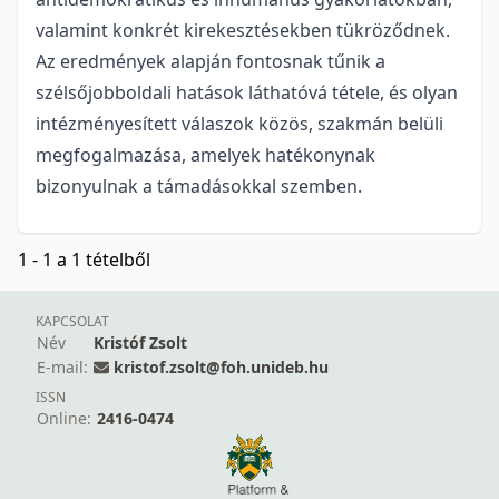
valamint konkrét kirekesztésekben tükröződnek.
Az eredmények alapján fontosnak tűnik a
szélsőjobboldali hatások láthatóvá tétele, és olyan
intézményesített válaszok közös, szakmán belüli
megfogalmazása, amelyek hatékonynak
bizonyulnak a támadásokkal szemben.
1 - 1 a 1 tételből
KAPCSOLAT
Név
Kristóf Zsolt
E-mail:
kristof.zsolt@foh.unideb.hu
ISSN
Online:
2416-0474