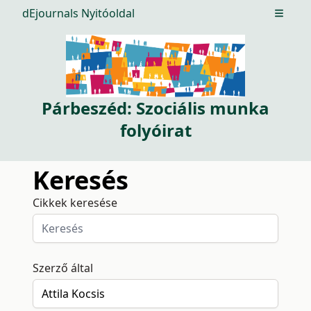
dEjournals Nyitóoldal
Open m
Párbeszéd: Szociális munka
folyóirat
Keresés
Cikkek keresése
Szerző által