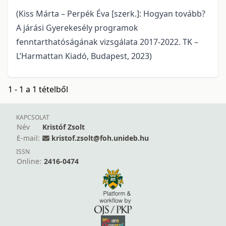
(Kiss Márta – Perpék Éva [szerk.]: Hogyan tovább?
A járási Gyerekesély programok
fenntarthatóságának vizsgálata 2017-2022. TK –
L’Harmattan Kiadó, Budapest, 2023)
1 - 1 a 1 tételből
KAPCSOLAT
Név
Kristóf Zsolt
E-mail:
kristof.zsolt@foh.unideb.hu
ISSN
Online:
2416-0474