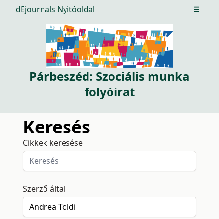
dEjournals Nyitóoldal
Open m
Párbeszéd: Szociális munka
folyóirat
Keresés
Cikkek keresése
Szerző által