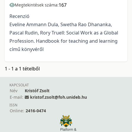
167
Megtekintések száma:
Recenzió
Eveline Ammann Dula, Swetha Rao Dhananka,
Pascal Rudin, Rory Truell: Social Work as a Global
Profession. Handbook for teaching and learning
című könyvéről
1 - 1 a 1 tételből
KAPCSOLAT
Név
Kristóf Zsolt
E-mail:
kristof.zsolt@foh.unideb.hu
ISSN
Online:
2416-0474