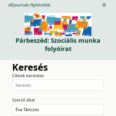
dEjournals Nyitóoldal
Open m
Párbeszéd: Szociális munka
folyóirat
Keresés
Cikkek keresése
Szerző által