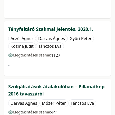
-
Tényfeltáró Szakmai Jelentés. 2020.1.
Aczél Ágnes
Darvas Ágnes
Győri Péter
Kozma Judit
Tánczos Éva
1127
Megtekintések száma:
-
Szolgáltatások átalakulóban – Pillanatkép
2016 tavaszáról
Darvas Ágnes
Mózer Péter
Tánczos Éva
441
Megtekintések száma: