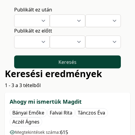
Publikált ez után
Publikált ez előtt
Keresés
Keresési eredmények
1 - 3 a 3 tételből
Ahogy mi ismertük Magdit
Bányai Emőke
Falvai Rita
Tánczos Éva
Aczél Ágnes
615
Megtekintések száma: