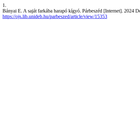
1.
Bányai E. A saját farkába harapó kígyó. Párbeszéd [Internet]. 2024 De
https://ojs.lib.unideb.hu/parbeszed/article/view/15353