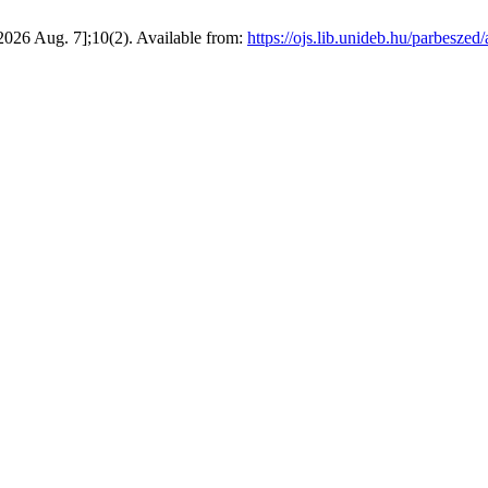
 2026 Aug. 7];10(2). Available from:
https://ojs.lib.unideb.hu/parbeszed