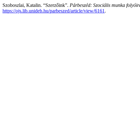
Szoboszlai, Katalin. “Szerzőink”.
Párbeszéd: Szociális munka folyóir
https://ojs.lib.unideb.hu/parbeszed/article/view/6161
.