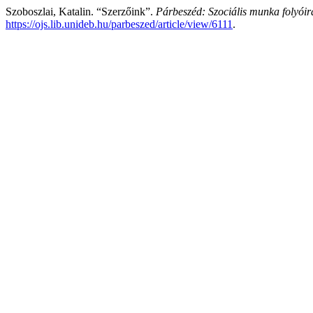
Szoboszlai, Katalin. “Szerzőink”.
Párbeszéd: Szociális munka folyóir
https://ojs.lib.unideb.hu/parbeszed/article/view/6111
.