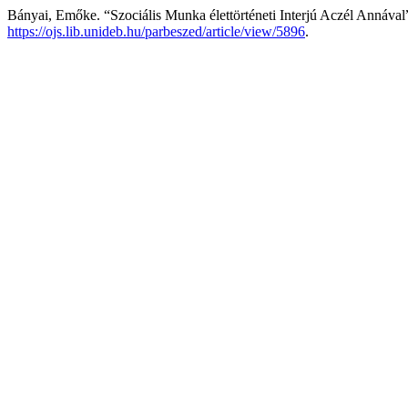
Bányai, Emőke. “Szociális Munka élettörténeti Interjú Aczél Annával
https://ojs.lib.unideb.hu/parbeszed/article/view/5896
.