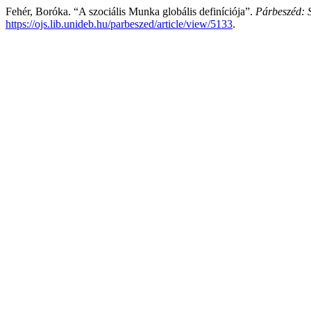
Fehér, Boróka. “A szociális Munka globális definíciója”.
Párbeszéd: S
https://ojs.lib.unideb.hu/parbeszed/article/view/5133
.