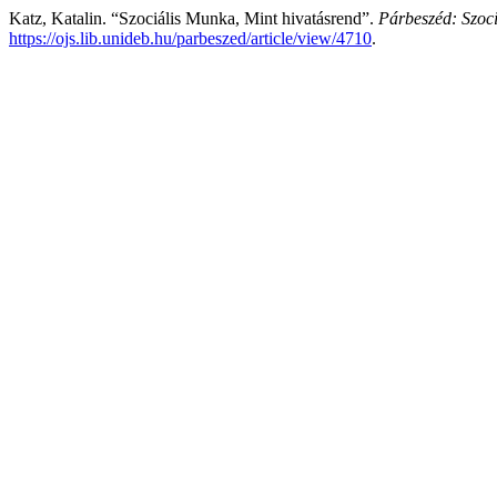
Katz, Katalin. “Szociális Munka, Mint hivatásrend”.
Párbeszéd: Szoci
https://ojs.lib.unideb.hu/parbeszed/article/view/4710
.