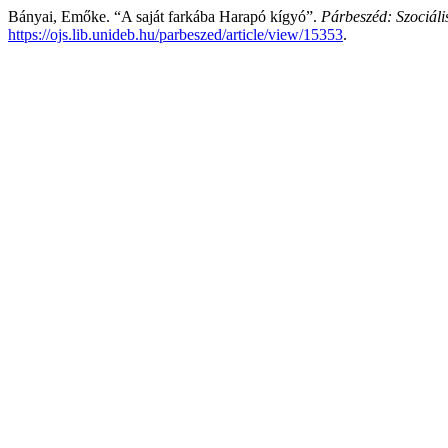
Bányai, Emőke. “A saját farkába Harapó kígyó”.
Párbeszéd: Szociáli
https://ojs.lib.unideb.hu/parbeszed/article/view/15353
.