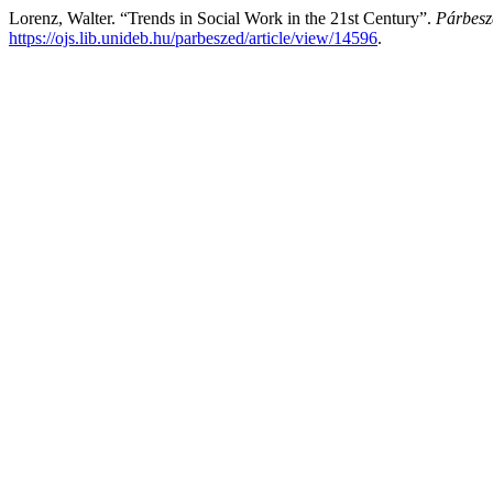
Lorenz, Walter. “Trends in Social Work in the 21st Century”.
Párbeszé
https://ojs.lib.unideb.hu/parbeszed/article/view/14596
.