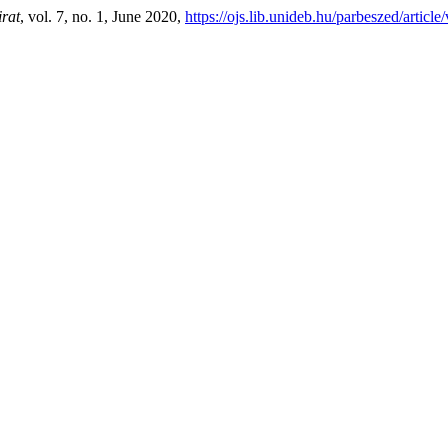
irat
, vol. 7, no. 1, June 2020,
https://ojs.lib.unideb.hu/parbeszed/articl