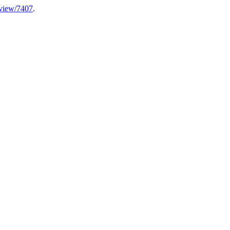
e/view/7407
.