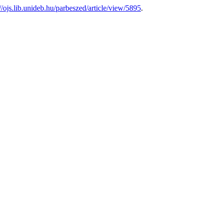
://ojs.lib.unideb.hu/parbeszed/article/view/5895
.