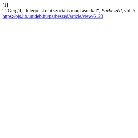
[1]
T. Gergál, “Interjú iskolai szociális munkásokkal”,
Párbeszéd
, vol. 5
https://ojs.lib.unideb.hu/parbeszed/article/view/6123