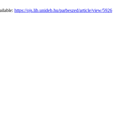
ailable:
https://ojs.lib.unideb.hu/parbeszed/article/view/5926