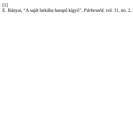
[1]
E. Bányai, “A saját farkába harapó kígyó”,
Párbeszéd
, vol. 11, no. 2