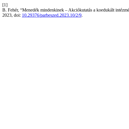
[1]
B. Fehér, “Menedék mindenkinek – Akciókutatás a koedukált intézm
2023, doi:
10.29376/parbeszed.2023.10/2/9
.